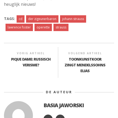
heuglijk nieuws!
TAGS:
cd
der zigeunerbaron
johann strauss
lawrence foster
operette
strauss
VORIG ARTIKEL
VOLGEND ARTIKEL
PIQUE DAME: RUSSISCH
TOONKUNSTKOOR
VERISME?
ZINGT MENDELSSOHNS
ELIAS
DE AUTEUR
BASIA JAWORSKI