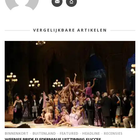
VERGELIJKBARE ARTIKELEN
BINNENKORT
BUITENLAND
FEATURED
HEADLINE
RECENSIES
WEENSE PRIDE FLEDERMAUS UITZINNIG SUCCES