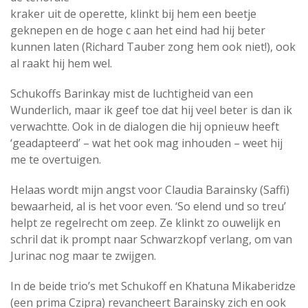
kraker uit de operette, klinkt bij hem een beetje
geknepen en de hoge c aan het eind had hij beter
kunnen laten (Richard Tauber zong hem ook niet!), ook
al raakt hij hem wel.
Schukoffs Barinkay mist de luchtigheid van een
Wunderlich, maar ik geef toe dat hij veel beter is dan ik
verwachtte. Ook in de dialogen die hij opnieuw heeft
‘geadapteerd’ – wat het ook mag inhouden – weet hij
me te overtuigen.
Helaas wordt mijn angst voor Claudia Barainsky (Saffi)
bewaarheid, al is het voor even. ‘So elend und so treu’
helpt ze regelrecht om zeep. Ze klinkt zo ouwelijk en
schril dat ik prompt naar Schwarzkopf verlang, om van
Jurinac nog maar te zwijgen.
In de beide trio’s met Schukoff en Khatuna Mikaberidze
(een prima Czipra) revancheert Barainsky zich en ook