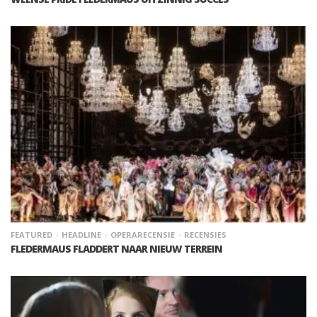
FEATURED
HEADLINE
OPERARECENSIE
RECENSIES
FLEDERMAUS FLADDERT NAAR NIEUW TERREIN