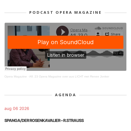
PODCAST OPERA MAGAZINE
Opera Magazine
·
Afl. 23 Opera Magazine over aus LICHT met Renee Jonker
AGENDA
aug 06 2026
SPANGA/DER ROSENKAVALIER – R.STRAUSS