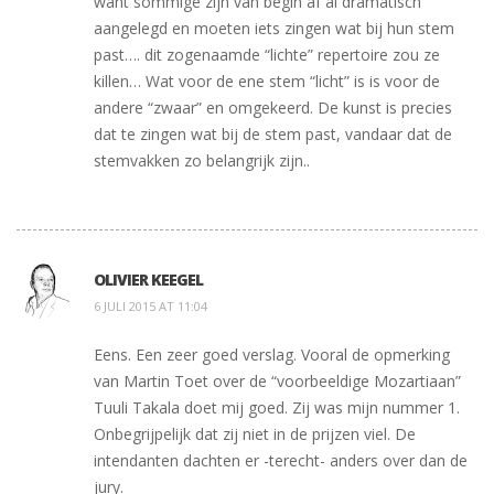
want sommige zijn van begin af al dramatisch
aangelegd en moeten iets zingen wat bij hun stem
past…. dit zogenaamde “lichte” repertoire zou ze
killen… Wat voor de ene stem “licht” is is voor de
andere “zwaar” en omgekeerd. De kunst is precies
dat te zingen wat bij de stem past, vandaar dat de
stemvakken zo belangrijk zijn..
OLIVIER KEEGEL
6 JULI 2015 AT 11:04
Eens. Een zeer goed verslag. Vooral de opmerking
van Martin Toet over de “voorbeeldige Mozartiaan”
Tuuli Takala doet mij goed. Zij was mijn nummer 1.
Onbegrijpelijk dat zij niet in de prijzen viel. De
intendanten dachten er -terecht- anders over dan de
jury.