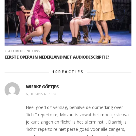
FEATURED
NIEUWS
EERSTE OPERA IN NEDERLAND MET AUDIODESCRIPTIE!
10
REACTIES
WIEBKE GÖETJES
6 JULI 2015 AT 10:26
Heel goed dit verslag, behalve de opmerking over
“licht” repertoire, Mozart is zowat het moeilijkste wat
je kunt zingen en “licht” is het allerminst… Daarbij is
“licht” repertoire niet persé goed voor alle zangers,