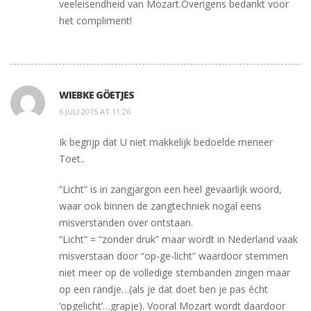
veeleisendheid van Mozart.Overigens bedankt voor
het compliment!
WIEBKE GÖETJES
6 JULI 2015 AT 11:26
Ik begrijp dat U niet makkelijk bedoelde meneer
Toet..
“Licht” is in zangjargon een heel gevaarlijk woord,
waar ook binnen de zangtechniek nogal eens
misverstanden over ontstaan.
“Licht” = “zonder druk” maar wordt in Nederland vaak
misverstaan door “op-ge-licht” waardoor stemmen
niet meer op de volledige stembanden zingen maar
op een randje…(als je dat doet ben je pas écht
‘opgelicht’…grapje). Vooral Mozart wordt daardoor