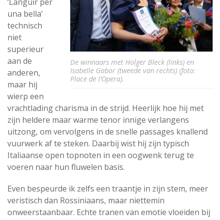
‘Languir per
una bella’
technisch
niet
superieur
aan de
De winnaars met Holger Bleck (links) en
Isabelle Gabor (tweede van rechts) (foto:
anderen,
Place de l’Opera).
maar hij
wierp een
vrachtlading charisma in de strijd. Heerlijk hoe hij met
zijn heldere maar warme tenor innige verlangens
uitzong, om vervolgens in de snelle passages knallend
vuurwerk af te steken. Daarbij wist hij zijn typisch
Italiaanse open topnoten in een oogwenk terug te
voeren naar hun fluwelen basis.
Even bespeurde ik zelfs een traantje in zijn stem, meer
veristisch dan Rossiniaans, maar niettemin
onweerstaanbaar. Echte tranen van emotie vloeiden bij