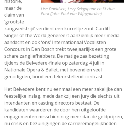
historie,
maar de
Lise Davidsen, Levy Sekgapane en Ki Hun
Park (foto: Paul van Wijngaarden).
claim van
‘grootste
zangwedstrijd’ verdient een korreltje zout. Cardiff
Singer of the World genereert aanzienlijk meer media-
aandacht en ook ‘ons’ Internationaal Vocalisten
Concours in Den Bosch trekt tweejaarlijks een grote
schare zangliefhebbers. De matige zaalbezetting
tijdens de Belvedere-finale op zaterdag 4 juli in
Nationale Opera & Ballet, met bovendien veel
genodigden, bood een teleurstellend contrast.
Het Belvedere kent nu eenmaal een meer zakelijke dan
feestelijke inslag, mede dankzij een jury die slechts uit
intendanten en casting directors bestaat. De
kandidaten waarderen de door hen uitgeloofde
engagementen misschien nog meer dan de geldprijzen,
nu crisis en bezuinigingen de carrièremogelijkheden