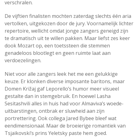
verschralen.
De vijftien finalisten mochten zaterdag slechts één aria
vertolken, uitgekozen door de jury. Voornamelijk lichter
repertoire, wellicht omdat jonge zangers geneigd zijn
te dramatisch uit te willen pakken. Maar liefst zes keer
dook Mozart op, een toetssteen die stemmen
genadeloos blootlegt en geen ruimte laat aan
verdoezelingen.
Niet voor alle zangers leek het me een gelukkige
keuze. Er klonken diverse imposante baritons, maar
Domen Križaj gaf Leporello’s humor meer visueel
gestalte dan in stemgebruik. En hoewel Lasha
Sesitashvili alles in huis had voor Almaviva’s woede-
uitbarstingen, ontbrak er sluwheid aan zijn
portrettering. Ook collega Jared Bybee bleef wat
eendimensionaal. Maar de broeierige romantiek van
Tsjaikovski’s prins Yeletsky paste hem goed.