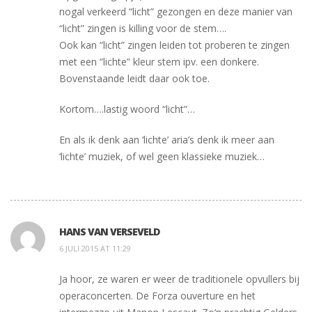
nogal verkeerd “licht” gezongen en deze manier van
“licht” zingen is killing voor de stem….
Ook kan “licht” zingen leiden tot proberen te zingen
met een “lichte” kleur stem ipv. een donkere.
Bovenstaande leidt daar ook toe.
Kortom….lastig woord “licht”…
En als ik denk aan ‘lichte’ aria’s denk ik meer aan
‘lichte’ muziek, of wel geen klassieke muziek…
HANS VAN VERSEVELD
6 JULI 2015 AT 11:29
Ja hoor, ze waren er weer de traditionele opvullers bij
operaconcerten. De Forza ouverture en het