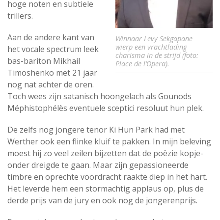
hoge noten en subtiele
trillers.
Aan de andere kant van
Winnaar Levy Sekgapane
wierp een vrachtlading
het vocale spectrum leek
charisma in de strijd (foto:
bas-bariton Mikhail
Place de l’Opera).
Timoshenko met 21 jaar
nog nat achter de oren.
Toch wees zijn satanisch hoongelach als Gounods
Méphistophélès eventuele sceptici resoluut hun plek.
De zelfs nog jongere tenor Ki Hun Park had met
Werther ook een flinke kluif te pakken. In mijn beleving
moest hij zo veel zeilen bijzetten dat de poëzie kopje-
onder dreigde te gaan. Maar zijn gepassioneerde
timbre en oprechte voordracht raakte diep in het hart.
Het leverde hem een stormachtig applaus op, plus de
derde prijs van de jury en ook nog de jongerenprijs.