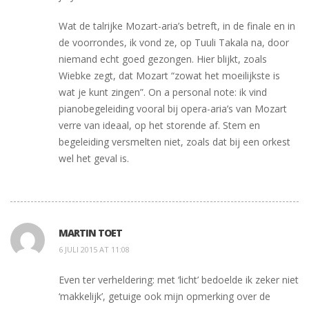
Wat de talrijke Mozart-aria’s betreft, in de finale en in
de voorrondes, ik vond ze, op Tuuli Takala na, door
niemand echt goed gezongen. Hier blijkt, zoals
Wiebke zegt, dat Mozart “zowat het moeilijkste is
wat je kunt zingen”. On a personal note: ik vind
pianobegeleiding vooral bij opera-aria’s van Mozart
verre van ideaal, op het storende af. Stem en
begeleiding versmelten niet, zoals dat bij een orkest
wel het geval is.
MARTIN TOET
6 JULI 2015 AT 11:08
Even ter verheldering: met ‘licht’ bedoelde ik zeker niet
‘makkelijk’, getuige ook mijn opmerking over de