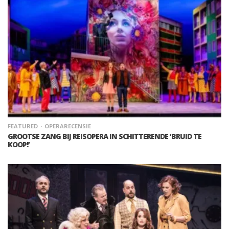
FEATURED
OPERARECENSIE
GROOTSE ZANG BIJ REISOPERA IN SCHITTERENDE ‘BRUID TE
KOOP!’