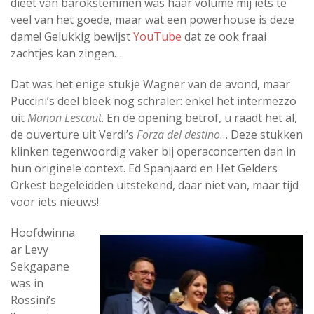
dieet van barokstemmen was haar volume mij iets te
veel van het goede, maar wat een powerhouse is deze
dame! Gelukkig bewijst
YouTube
dat ze ook fraai
zachtjes kan zingen…
Dat was het enige stukje Wagner van de avond, maar
Puccini’s deel bleek nog schraler: enkel het intermezzo
uit
Manon Lescaut
. En de opening betrof, u raadt het al,
de ouverture uit Verdi’s
Forza del destino
… Deze stukken
klinken tegenwoordig vaker bij operaconcerten dan in
hun originele context. Ed Spanjaard en Het Gelders
Orkest begeleidden uitstekend, daar niet van, maar tijd
voor iets nieuws!
Hoofdwinna
ar Levy
Sekgapane
was in
Rossini’s