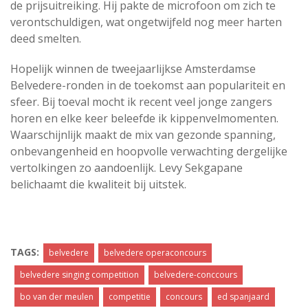
de prijsuitreiking. Hij pakte de microfoon om zich te
verontschuldigen, wat ongetwijfeld nog meer harten
deed smelten.
Hopelijk winnen de tweejaarlijkse Amsterdamse
Belvedere-ronden in de toekomst aan populariteit en
sfeer. Bij toeval mocht ik recent veel jonge zangers
horen en elke keer beleefde ik kippenvelmomenten.
Waarschijnlijk maakt de mix van gezonde spanning,
onbevangenheid en hoopvolle verwachting dergelijke
vertolkingen zo aandoenlijk. Levy Sekgapane
belichaamt die kwaliteit bij uitstek.
TAGS:
belvedere
belvedere operaconcours
belvedere singing competition
belvedere-conccours
bo van der meulen
competitie
concours
ed spanjaard