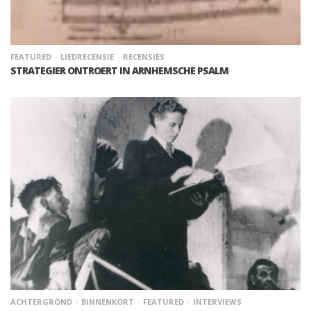
FEATURED
LIEDRECENSIE
RECENSIES
STRATEGIER ONTROERT IN ARNHEMSCHE PSALM
ACHTERGROND
BINNENKORT
FEATURED
INTERVIEWS