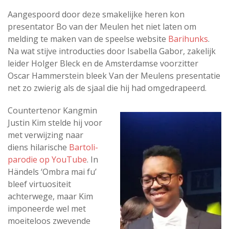
Aangespoord door deze smakelijke heren kon
presentator Bo van der Meulen het niet laten om
melding te maken van de speelse website
Barihunks
.
Na wat stijve introducties door Isabella Gabor, zakelijk
leider Holger Bleck en de Amsterdamse voorzitter
Oscar Hammerstein bleek Van der Meulens presentatie
net zo zwierig als de sjaal die hij had omgedrapeerd.
Countertenor Kangmin
Justin Kim stelde hij voor
met verwijzing naar
diens hilarische
Bartoli-
parodie op YouTube
. In
Händels ‘Ombra mai fu’
bleef virtuositeit
achterwege, maar Kim
imponeerde wel met
moeiteloos zwevende