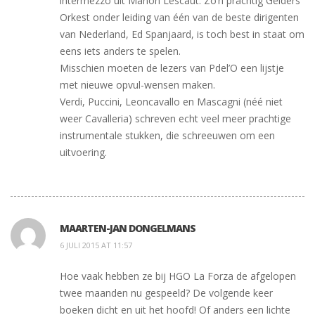
intermezzo uit Manon Lescaut. Zo’n prachtig Gelders
Orkest onder leiding van één van de beste dirigenten
van Nederland, Ed Spanjaard, is toch best in staat om
eens iets anders te spelen.
Misschien moeten de lezers van Pdel’O een lijstje
met nieuwe opvul-wensen maken.
Verdi, Puccini, Leoncavallo en Mascagni (néé niet
weer Cavalleria) schreven echt veel meer prachtige
instrumentale stukken, die schreeuwen om een
uitvoering.
MAARTEN-JAN DONGELMANS
6 JULI 2015 AT 11:57
Hoe vaak hebben ze bij HGO La Forza de afgelopen
twee maanden nu gespeeld? De volgende keer
boeken dicht en uit het hoofd! Of anders een lichte