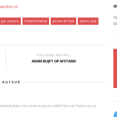
w.dno.nl
.
S
O
guy cassiers
holland festival
Jeroen de Vaal
pierre audi
G
VOLGEND ARTIKEL
ADAM BLIJFT OP AFSTAND
E AUTEUR
iekliefhebber. Hij richtte in januari 2009 Place de l'Opera op en