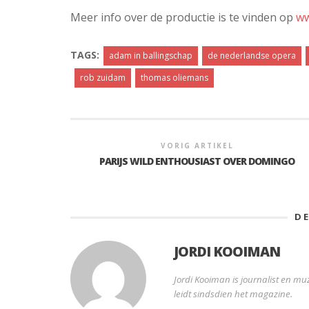
Meer info over de productie is te vinden op
ww
TAGS:
adam in ballingschap
de nederlandse opera
rob zuidam
thomas oliemans
VORIG ARTIKEL
PARIJS WILD ENTHOUSIAST OVER DOMINGO
D
JORDI KOOIMAN
Jordi Kooiman is journalist en muz
leidt sindsdien het magazine.