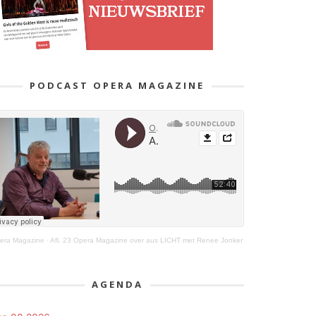
PODCAST OPERA MAGAZINE
era Magazine
·
Afl. 23 Opera Magazine over aus LICHT met Renee Jonker
AGENDA