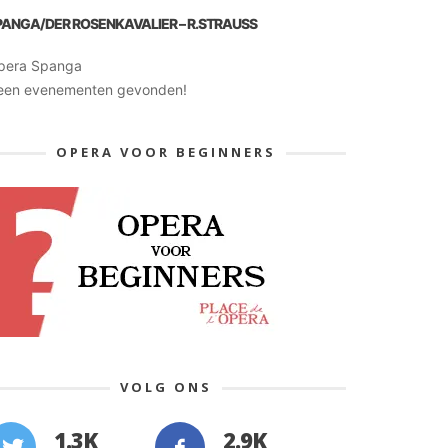
PANGA/DER ROSENKAVALIER – R.STRAUSS
pera Spanga
een evenementen gevonden!
OPERA VOOR BEGINNERS
VOLG ONS
1.3K