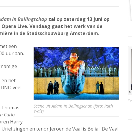
Adam in Ballingschap
zal op zaterdag 13 juni op
PS Opera Live. Vandaag gaat het werk van de
mière in de Stadsschouwburg Amsterdam.
 met een
00 uur aan.
jknamige
 en het
t DNO veel
Op
Scène uit Adam in Ballingschap (foto: Ruth
on Thomas
Walz).
n Carlo,
varen Harry
Uriël zingen en tenor Jeroen de Vaal is Belial. De Vaal