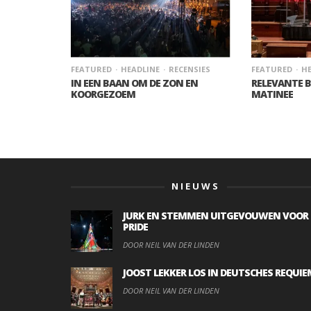
FEATURED
HEADLINE
RECENSIES
FEATURED
HE
IN EEN BAAN OM DE ZON EN
RELEVANTE 
KOORGEZOEM
MATINEE
NIEUWS
JURK EN STEMMEN UITGEVOUWEN VOOR
PRIDE
DOOR NEIL VAN DER LINDEN
JOOST LEKKER LOS IN DEUTSCHES REQUIE
DOOR NEIL VAN DER LINDEN