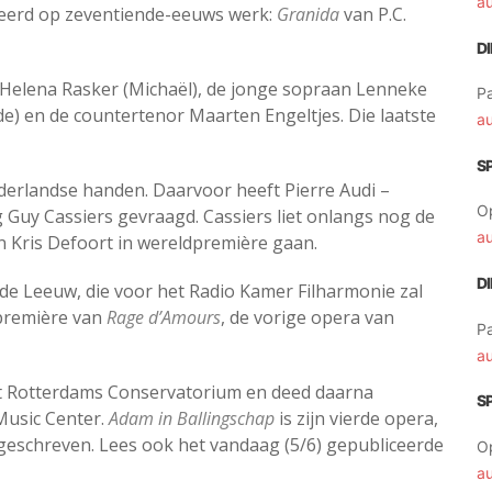
a
eerd op zeventiende-eeuws werk:
Granida
van P.C.
D
t Helena Rasker (Michaël), de jonge sopraan Lenneke
Pa
e) en de countertenor Maarten Engeltjes. Die laatste
a
S
ederlandse handen. Daarvoor heeft Pierre Audi –
O
g Guy Cassiers gevraagd. Cassiers liet onlangs nog de
a
 Kris Defoort in wereldpremière gaan.
D
 de Leeuw, die voor het Radio Kamer Filharmonie zal
 première van
Rage d’Amours
, de vorige opera van
Pa
a
het Rotterdams Conservatorium en deed daarna
S
Music Center.
Adam in Ballingschap
is zijn vierde opera,
 geschreven. Lees ook het vandaag (5/6) gepubliceerde
O
a