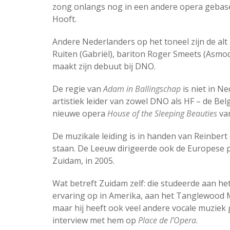
zong onlangs nog in een andere opera gebas
Hooft.
Andere Nederlanders op het toneel zijn de al
Ruiten (Gabriël), bariton Roger Smeets (Asmod
maakt zijn debuut bij DNO.
De regie van
Adam in Ballingschap
is niet in N
artistiek leider van zowel DNO als HF – de Bel
nieuwe opera
House of the Sleeping Beauties
van
De muzikale leiding is in handen van Reinbert
staan. De Leeuw dirigeerde ook de Europese
Zuidam, in 2005.
Wat betreft Zuidam zelf: die studeerde aan 
ervaring op in Amerika, aan het Tanglewood 
maar hij heeft ook veel andere vocale muziek
interview met hem op
Place de l’Opera
.