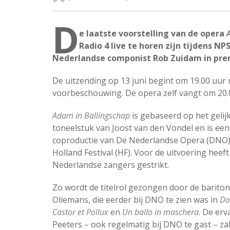
D
e laatste voorstelling van de opera
Radio 4 live te horen zijn tijdens N
Nederlandse componist Rob Zuidam in pre
De uitzending op 13 juni begint om 19.00 uur
voorbeschouwing. De opera zelf vangt om 20.
Adam in Ballingschap
is gebaseerd op het geli
toneelstuk van Joost van den Vondel en is een
coproductie van De Nederlandse Opera (DNO)
Holland Festival (HF). Voor de uitvoering heef
Nederlandse zangers gestrikt.
Zo wordt de titelrol gezongen door de barit
Oliemans, die eerder bij DNO te zien was in
Do
Castor et Pollux
en
Un ballo in maschera
. De er
Peeters – ook regelmatig bij DNO te gast – zal 