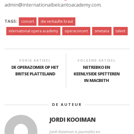
admin@internationalbelcantoacademy.com.
TAGS:
concert
die verkaufte braut
international opera academy
operaconcert
smetana
talent
VORIG ARTIKEL
VOLGEND ARTIKEL
DE OPERAZOMER OP HET
NETREBKO EN
BRITSE PLATTELAND
KEENLYSIDE SPETTEREN
IN MACBETH
DE AUTEUR
JORDI KOOIMAN
Jordi Kooiman is journalist en