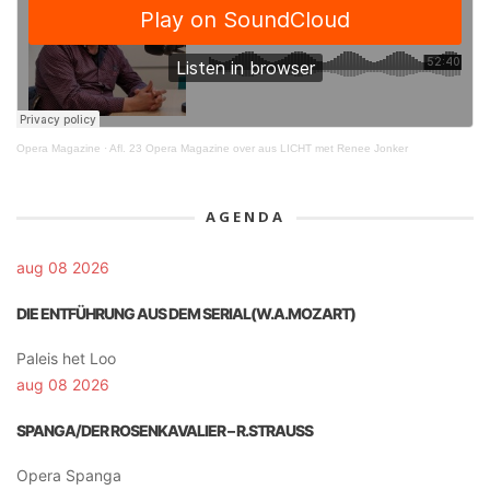
Opera Magazine
·
Afl. 23 Opera Magazine over aus LICHT met Renee Jonker
AGENDA
aug 08 2026
DIE ENTFÜHRUNG AUS DEM SERIAL(W.A.MOZART)
Paleis het Loo
aug 08 2026
SPANGA/DER ROSENKAVALIER – R.STRAUSS
Opera Spanga