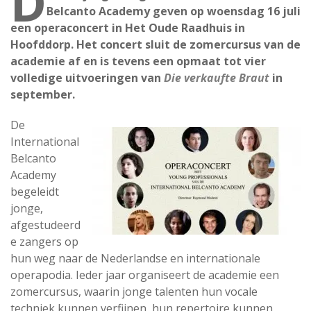
D
Belcanto Academy geven op woensdag 16 juli
een operaconcert in Het Oude Raadhuis in
Hoofddorp. Het concert sluit de zomercursus van de
academie af en is tevens een opmaat tot vier
volledige uitvoeringen van
Die verkaufte Braut
in
september.
De
International
Belcanto
Academy
begeleidt
jonge,
afgestudeerd
e zangers op
hun weg naar de Nederlandse en internationale
operapodia. Ieder jaar organiseert de academie een
zomercursus, waarin jonge talenten hun vocale
techniek kunnen verfijnen, hun repertoire kunnen