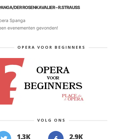
PANGA/DER ROSENKAVALIER – R.STRAUSS
pera Spanga
een evenementen gevonden!
OPERA VOOR BEGINNERS
VOLG ONS
1.3K