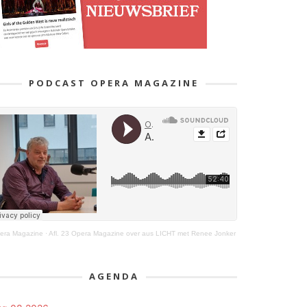
PODCAST OPERA MAGAZINE
era Magazine
·
Afl. 23 Opera Magazine over aus LICHT met Renee Jonker
AGENDA