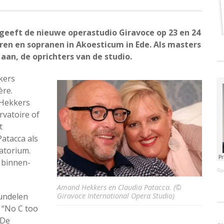
 geeft de nieuwe operastudio Giravoce op 23 en 24
ren en sopranen in Akoesticum in Ede. Als masters
an, de oprichters van de studio.
kers
ère.
 Hekkers
rvatoire of
t
atacca als
atorium.
 binnen-
Op
Amand Hekkers en Claudia Patacca. (©
bundelen
Giravoce International Opera Studio)
 “No C too
 De