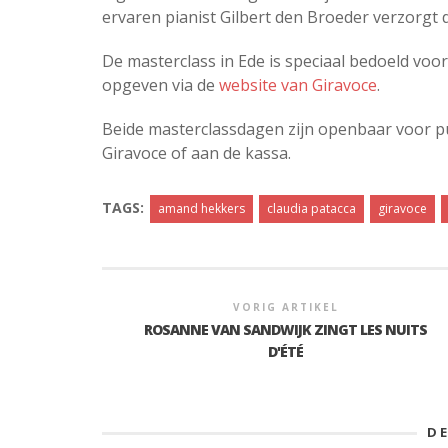
ervaren pianist Gilbert den Broeder verzorgt 
De masterclass in Ede is speciaal bedoeld voo
opgeven via de
website van Giravoce
.
Beide masterclassdagen zijn openbaar voor pub
Giravoce of aan de kassa.
TAGS:
amand hekkers
claudia patacca
giravoce
VORIG ARTIKEL
ROSANNE VAN SANDWIJK ZINGT LES NUITS
D'ÉTÉ
D