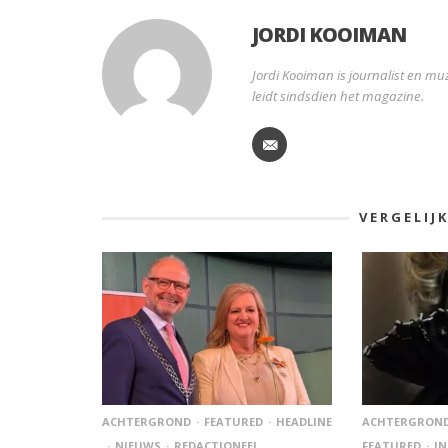
JORDI KOOIMAN
Jordi Kooiman is journalist en muz
leidt sindsdien het magazine.
VERGELIJ
ACHTERGROND
FEATURED
HEADLINE
ACHTERGRON
NIEUWS
REDACTIONEEL
FEATURED
IN