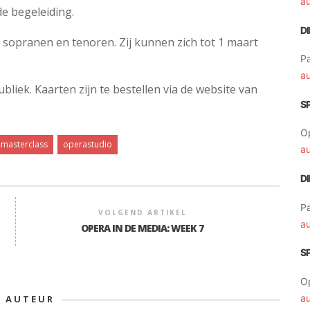
a
de begeleiding.
D
r sopranen en tenoren. Zij kunnen zich tot 1 maart
Pa
a
liek. Kaarten zijn te bestellen via de website van
S
O
masterclass
operastudio
a
D
Pa
VOLGEND ARTIKEL
a
OPERA IN DE MEDIA: WEEK 7
S
O
a
E AUTEUR