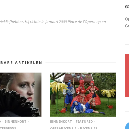
S
O
iekliefhebber. Hij richtte in januari 2009 Place de l'Opera op en
G
KBARE ARTIKELEN
D
BINNENKORT
BINNENKORT
FEATURED
TERVIEWS
OPERARECENSIE
RECENSIES