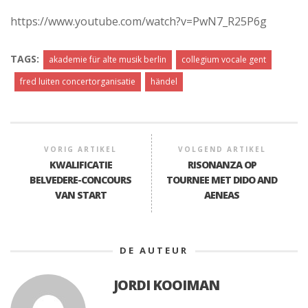
https://www.youtube.com/watch?v=PwN7_R25P6g
TAGS:
akademie für alte musik berlin
collegium vocale gent
fred luiten concertorganisatie
händel
VORIG ARTIKEL
VOLGEND ARTIKEL
KWALIFICATIE
RISONANZA OP
BELVEDERE-CONCOURS
TOURNEE MET DIDO AND
VAN START
AENEAS
DE AUTEUR
JORDI KOOIMAN