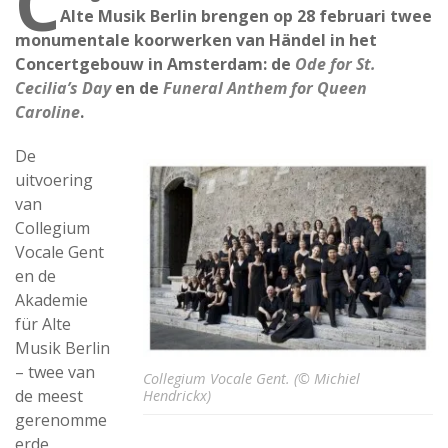
C
Alte Musik Berlin brengen op 28 februari twee
monumentale koorwerken van Händel in het
Concertgebouw in Amsterdam: de
Ode for St.
Cecilia’s Day
en de
Funeral Anthem for Queen
Caroline
.
De
uitvoering
van
Collegium
Vocale Gent
en de
Akademie
für Alte
Musik Berlin
– twee van
Collegium Vocale Gent. (© Michiel
de meest
Hendrickx)
gerenomme
erde