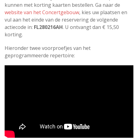
kunnen met korting kaarten bestellen. Ga naar de
website van het Concertgebouw
, kies uw plaatsen en
vul aan het einde van de reservering de volgende
actiecode in:
FL280216AH
. U ontvangt dan € 15,50
korting.
Hieronder twee voorproefjes van het
geprogrammeerde repertoire: