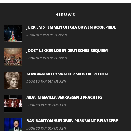
NIEUWS
JURK EN STEMMEN UITGEVOUWEN VOOR PRIDE
DOOR NEIL VAN DER LINDEN
JOOST LEKKER LOS IN DEUTSCHES REQUIEM
DOOR NEIL VAN DER LINDEN
SOPRAAN NELLY VAN DER SPEK OVERLEDEN.
DOOR BO VAN DER MEULEN
AIDA IN SEVILLA VERRASSEND PRACHTIG
DOOR BO VAN DER MEULEN
BAS-BARITON SUNGMIN PARK WINT BELVEDERE
DOOR BO VAN DER MEULEN