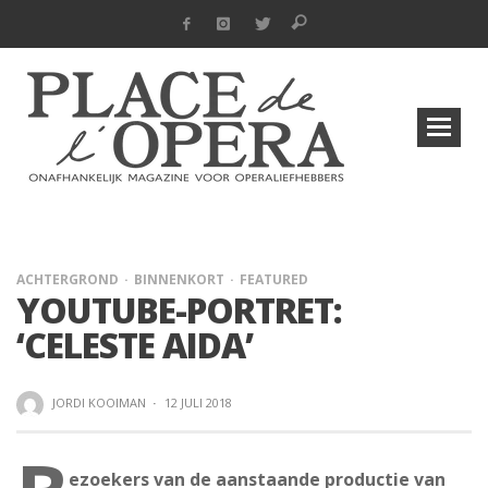
ACHTERGROND
BINNENKORT
FEATURED
YOUTUBE-PORTRET:
‘CELESTE AIDA’
JORDI KOOIMAN
·
12 JULI 2018
ezoekers van de aanstaande productie van