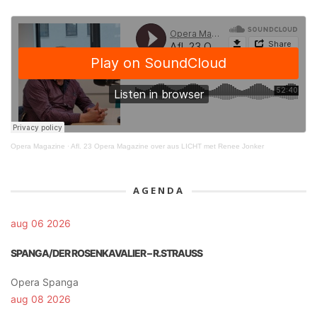
Opera Magazine
·
Afl. 23 Opera Magazine over aus LICHT met Renee Jonker
AGENDA
aug 06 2026
SPANGA/DER ROSENKAVALIER – R.STRAUSS
Opera Spanga
aug 08 2026