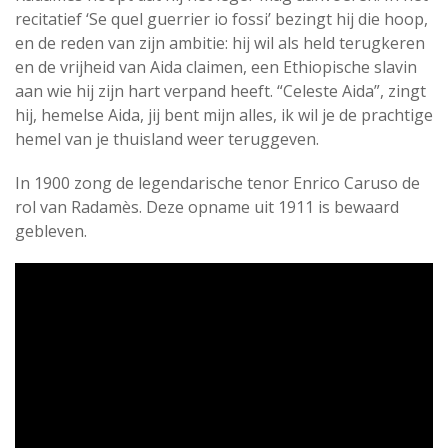
recitatief ‘Se quel guerrier io fossi’ bezingt hij die hoop,
en de reden van zijn ambitie: hij wil als held terugkeren
en de vrijheid van Aida claimen, een Ethiopische slavin
aan wie hij zijn hart verpand heeft. “Celeste Aida”, zingt
hij, hemelse Aida, jij bent mijn alles, ik wil je de prachtige
hemel van je thuisland weer teruggeven.
In 1900 zong de legendarische tenor Enrico Caruso de
rol van Radamès. Deze opname uit 1911 is bewaard
gebleven.