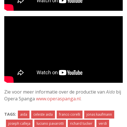
Zie voor meer informatie over de productie van
Aida
bij
Opera Spanga
www.operaspanga.nl
.
TAGS:
aida
celeste aida
franco corelli
jonas kaufmann
joseph calleja
luciano pavarotti
richard tucker
verdi