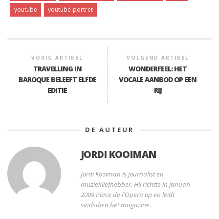
youtube
youtube-portret
VORIG ARTIKEL
VOLGEND ARTIKEL
TRAVELLING IN
WONDERFEEL: HET
BAROQUE BELEEFT ELFDE
VOCALE AANBOD OP EEN
EDITIE
RIJ
DE AUTEUR
JORDI KOOIMAN
Jordi Kooiman is journalist en
muziekliefhebber. Hij richtte in januari
2009 Place de l'Opera op en leidt
sindsdien het magazine.