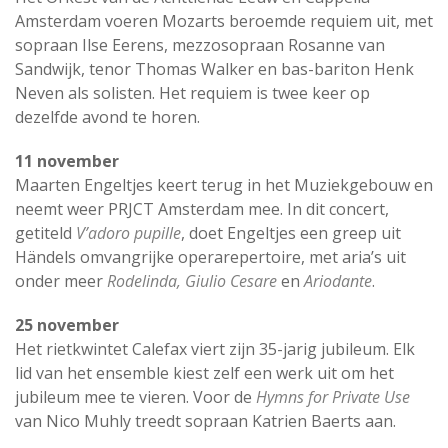
Amsterdam voeren Mozarts beroemde requiem uit, met
sopraan Ilse Eerens, mezzosopraan Rosanne van
Sandwijk, tenor Thomas Walker en bas-bariton Henk
Neven als solisten. Het requiem is twee keer op
dezelfde avond te horen.
11 november
Maarten Engeltjes keert terug in het Muziekgebouw en
neemt weer PRJCT Amsterdam mee. In dit concert,
getiteld
V’adoro pupille
, doet Engeltjes een greep uit
Händels omvangrijke operarepertoire, met aria’s uit
onder meer
Rodelinda, Giulio Cesare
en
Ariodante
.
25 november
Het rietkwintet Calefax viert zijn 35-jarig jubileum. Elk
lid van het ensemble kiest zelf een werk uit om het
jubileum mee te vieren. Voor de
Hymns for Private Use
van Nico Muhly treedt sopraan Katrien Baerts aan.