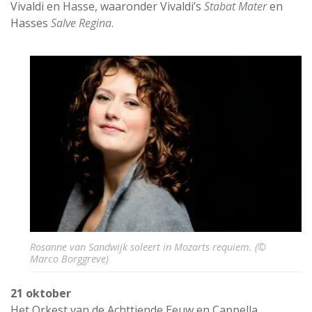
Vivaldi en Hasse, waaronder Vivaldi’s
Stabat Mater
en
Hasses
Salve Regina
.
Rosanne van Sandwijk soleert in Mozarts requiem. (©
Marco Borggreve)
21 oktober
Het Orkest van de Achttiende Eeuw en Cappella