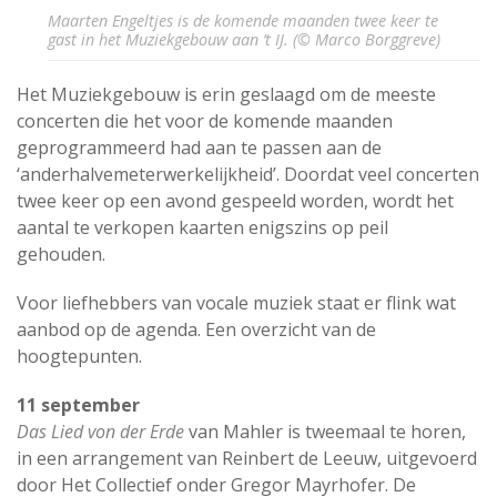
Maarten Engeltjes is de komende maanden twee keer te
gast in het Muziekgebouw aan ’t IJ. (© Marco Borggreve)
Het Muziekgebouw is erin geslaagd om de meeste
concerten die het voor de komende maanden
geprogrammeerd had aan te passen aan de
‘anderhalvemeterwerkelijkheid’. Doordat veel concerten
twee keer op een avond gespeeld worden, wordt het
aantal te verkopen kaarten enigszins op peil
gehouden.
Voor liefhebbers van vocale muziek staat er flink wat
aanbod op de agenda. Een overzicht van de
hoogtepunten.
11 september
Das Lied von der Erde
van Mahler is tweemaal te horen,
in een arrangement van Reinbert de Leeuw, uitgevoerd
door Het Collectief onder Gregor Mayrhofer. De