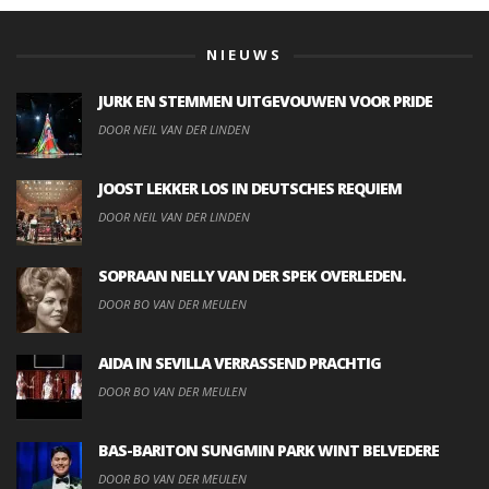
NIEUWS
JURK EN STEMMEN UITGEVOUWEN VOOR PRIDE
DOOR NEIL VAN DER LINDEN
JOOST LEKKER LOS IN DEUTSCHES REQUIEM
DOOR NEIL VAN DER LINDEN
SOPRAAN NELLY VAN DER SPEK OVERLEDEN.
DOOR BO VAN DER MEULEN
AIDA IN SEVILLA VERRASSEND PRACHTIG
DOOR BO VAN DER MEULEN
BAS-BARITON SUNGMIN PARK WINT BELVEDERE
DOOR BO VAN DER MEULEN