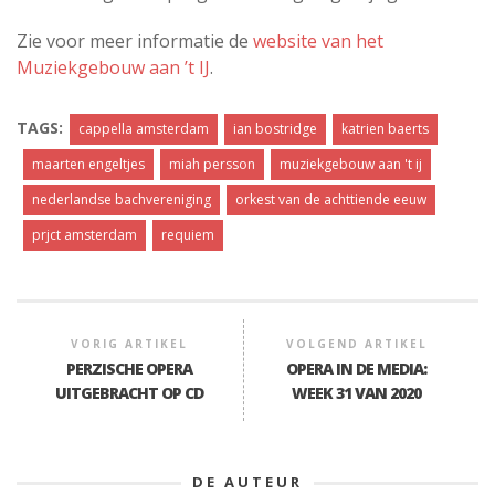
Zie voor meer informatie de
website van het
Muziekgebouw aan ’t IJ
.
TAGS:
cappella amsterdam
ian bostridge
katrien baerts
maarten engeltjes
miah persson
muziekgebouw aan 't ij
nederlandse bachvereniging
orkest van de achttiende eeuw
prjct amsterdam
requiem
VORIG ARTIKEL
VOLGEND ARTIKEL
PERZISCHE OPERA
OPERA IN DE MEDIA:
UITGEBRACHT OP CD
WEEK 31 VAN 2020
DE AUTEUR