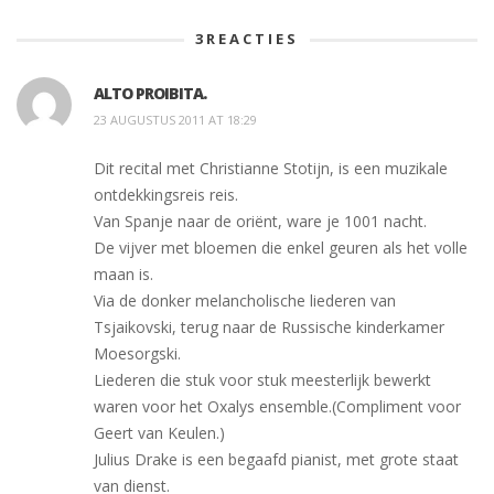
3
REACTIES
ALTO PROIBITA.
23 AUGUSTUS 2011 AT 18:29
Dit recital met Christianne Stotijn, is een muzikale
ontdekkingsreis reis.
Van Spanje naar de oriënt, ware je 1001 nacht.
De vijver met bloemen die enkel geuren als het volle
maan is.
Via de donker melancholische liederen van
Tsjaikovski, terug naar de Russische kinderkamer
Moesorgski.
Liederen die stuk voor stuk meesterlijk bewerkt
waren voor het Oxalys ensemble.(Compliment voor
Geert van Keulen.)
Julius Drake is een begaafd pianist, met grote staat
van dienst.