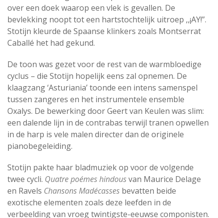
over een doek waarop een vlek is gevallen. De
bevlekking noopt tot een hartstochtelijk uitroep ,,¡AY!”.
Stotijn kleurde de Spaanse klinkers zoals Montserrat
Caballé het had gekund.
De toon was gezet voor de rest van de warmbloedige
cyclus – die Stotijn hopelijk eens zal opnemen. De
klaagzang ‘Asturiania’ toonde een intens samenspel
tussen zangeres en het instrumentele ensemble
Oxalys. De bewerking door Geert van Keulen was slim:
een dalende lijn in de contrabas terwijl tranen opwellen
in de harp is vele malen directer dan de originele
pianobegeleiding.
Stotijn pakte haar bladmuziek op voor de volgende
twee cycli.
Quatre poémes hindous
van Maurice Delage
en Ravels
Chansons Madécasses
bevatten beide
exotische elementen zoals deze leefden in de
verbeelding van vroeg twintigste-eeuwse componisten.