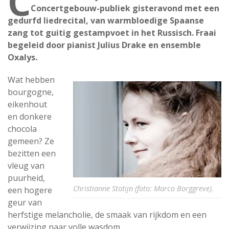
C
Concertgebouw-publiek gisteravond met een
gedurfd liedrecital, van warmbloedige Spaanse
zang tot guitig gestampvoet in het Russisch. Fraai
begeleid door pianist Julius Drake en ensemble
Oxalys.
Wat hebben
bourgogne,
eikenhout
en donkere
chocola
gemeen? Ze
bezitten een
vleug van
puurheid,
Christianne Stotijn (foto: Marco Borggreve).
een hogere
geur van
herfstige melancholie, de smaak van rijkdom en een
verwijzing naar volle wasdom.