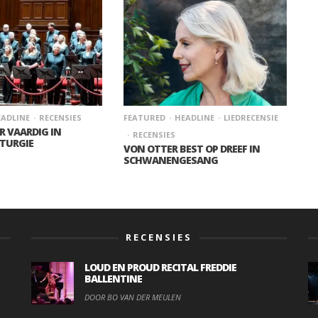
ADLINE
RECENSIES
FEATURED
HEADLINE
LIEDRECENSIE
 VAARDIG IN
RECENSIES
ITURGIE
VON OTTER BEST OP DREEF IN
SCHWANENGESANG
RECENSIES
LOUD EN PROUD RECITAL FREDDIE
BALLENTINE
DOOR BO VAN DER MEULEN