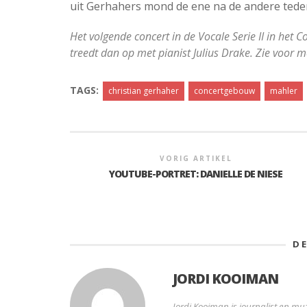
uit Gerhahers mond de ene na de andere teder
Het volgende concert in de Vocale Serie II in het
treedt dan op met pianist Julius Drake. Zie voor 
TAGS:
christian gerhaher
concertgebouw
mahler
VORIG ARTIKEL
YOUTUBE-PORTRET: DANIELLE DE NIESE
D
JORDI KOOIMAN
Jordi Kooiman is journalist en muz