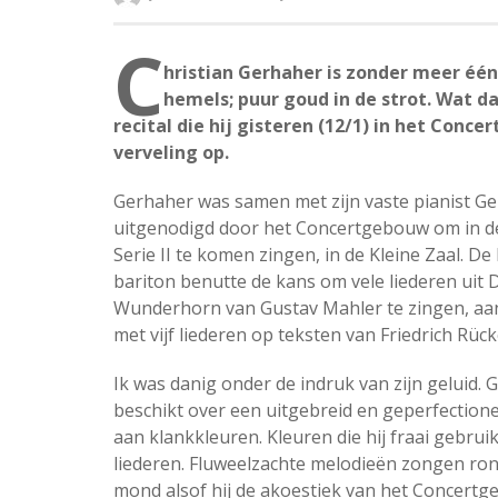
C
hristian Gerhaher is zonder meer één 
hemels; puur goud in de strot. Wat d
recital die hij gisteren (12/1) in het Conc
verveling op.
Gerhaher was samen met zijn vaste pianist G
uitgenodigd door het Concertgebouw om in d
Serie II te komen zingen, in de Kleine Zaal. De
bariton benutte de kans om vele liederen uit
Wunderhorn van Gustav Mahler te zingen, aa
met vijf liederen op teksten van Friedrich Rück
Ik was danig onder de indruk van zijn geluid.
beschikt over een uitgebreid en geperfectione
aan klankkleuren. Kleuren die hij fraai gebruik
liederen. Fluweelzachte melodieën zongen rond
mond alsof hij de akoestiek van het Concert