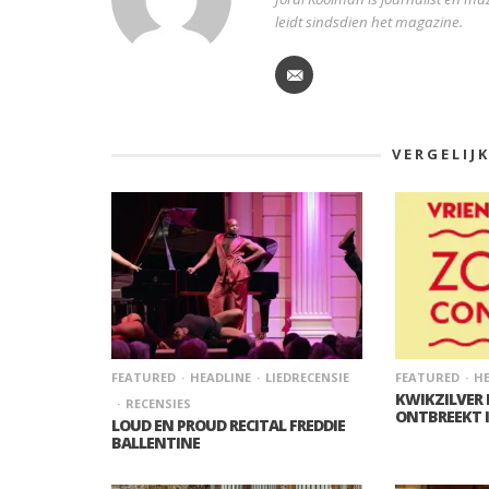
leidt sindsdien het magazine.
VERGELIJ
FEATURED
HEADLINE
LIEDRECENSIE
FEATURED
HE
KWIKZILVER
RECENSIES
ONTBREEKT 
LOUD EN PROUD RECITAL FREDDIE
BALLENTINE