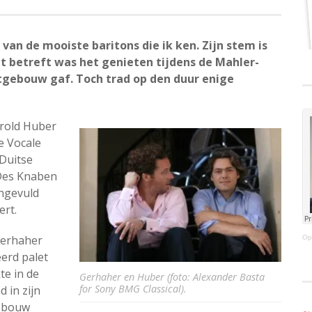
van de mooiste baritons die ik ken. Zijn stem is
at betreft was het genieten tijdens de Mahler-
ertgebouw gaf. Toch trad op den duur enige
erold Huber
e Vocale
 Duitse
 Des Knaben
ngevuld
ert.
 Gerhaher
Op
erd palet
te in de
Gerhaher en Huber (foto: Alexander Basta
for Sony BMG Classical).
 in zijn
gebouw