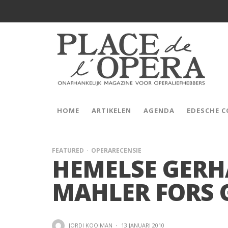
HOME
ARTIKELEN
AGENDA
EDESCHE 
FEATURED
OPERARECENSIE
HEMELSE GERH
MAHLER FORS 
JORDI KOOIMAN
·
13 JANUARI 2010