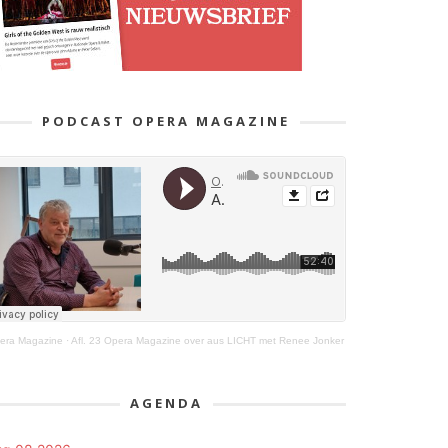
PODCAST OPERA MAGAZINE
era Magazine
·
Afl. 23 Opera Magazine over aus LICHT met Renee Jonker
AGENDA