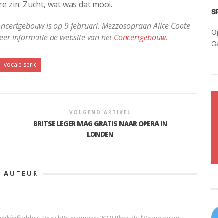
e zin. Zucht, wat was dat mooi.
S
 Concertgebouw is op 9 februari. Mezzosopraan Alice Coote
O
meer informatie de website van het
Concertgebouw
.
G
vocale serie
VOLGEND ARTIKEL
BRITSE LEGER MAG GRATIS NAAR OPERA IN
LONDEN
E AUTEUR
iekliefhebber. Hij richtte in januari 2009 Place de l'Opera op en