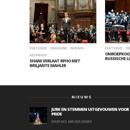
FEATURED
HEADLINE
NIEUWS
FEATURED
HE
OMROEPKOOR
RECENSIES
RUSSISCHE L
SHANI VERLAAT RPHO MET
BRILJANTE MAHLER
NIEUWS
JURK EN STEMMEN UITGEVOUWEN VOOR
PRIDE
DOOR NEIL VAN DER LINDEN