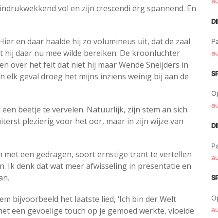
a
 indrukwekkend vol en zijn crescendi erg spannend. En
D
 Hier en daar haalde hij zo volumineus uit, dat de zaal
Pa
t hij daar nu mee wilde bereiken. De kroonluchter
a
en over het feit dat niet hij maar Wende Sneijders in
S
n elk geval droeg het mijns inziens weinig bij aan de
O
a
n beetje te vervelen. Natuurlijk, zijn stem an sich
iterst plezierig voor het oor, maar in zijn wijze van
D
Pa
n met een gedragen, soort ernstige trant te vertellen
a
n. Ik denk dat wat meer afwisseling in presentatie en
an.
S
 bijvoorbeeld het laatste lied, ‘Ich bin der Welt
O
et een gevoelige touch op je gemoed werkte, vloeide
a