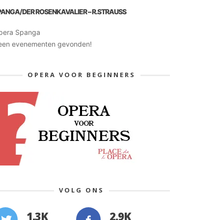
PANGA/DER ROSENKAVALIER – R.STRAUSS
pera Spanga
een evenementen gevonden!
OPERA VOOR BEGINNERS
VOLG ONS
1.3K