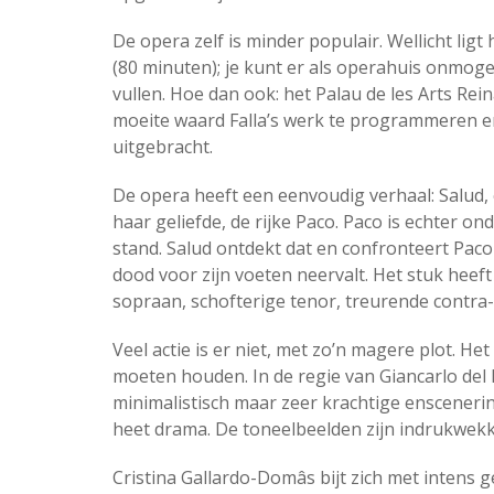
De opera zelf is minder populair. Wellicht ligt
(80 minuten); je kunt er als operahuis onmog
vullen. Hoe dan ook: het Palau de les Arts Rei
moeite waard Falla’s werk te programmeren en d
uitgebracht.
De opera heeft een eenvoudig verhaal: Salud,
haar geliefde, de rijke Paco. Paco is echter o
stand. Salud ontdekt dat en confronteert Paco
dood voor zijn voeten neervalt. Het stuk heef
sopraan, schofterige tenor, treurende contra-
Veel actie is er niet, met zo’n magere plot. He
moeten houden. In de regie van Giancarlo del 
minimalistisch maar zeer krachtige enscenerin
heet drama. De toneelbeelden zijn indrukwekk
Cristina Gallardo-Domâs bijt zich met intens 