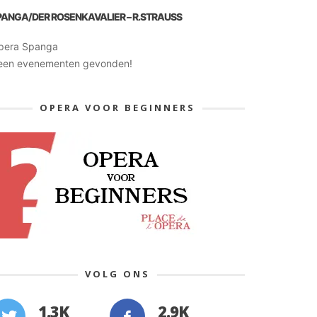
PANGA/DER ROSENKAVALIER – R.STRAUSS
pera Spanga
een evenementen gevonden!
OPERA VOOR BEGINNERS
VOLG ONS
1.3K