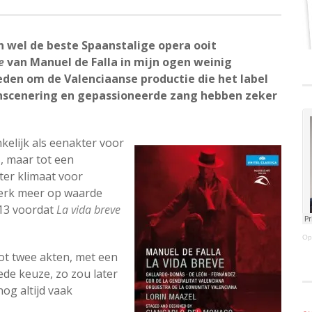
en wel de beste Spaanstalige opera ooit
e
van Manuel de Falla in mijn ogen weinig
den om de Valenciaanse productie die het label
enscenering en gepassioneerde zang hebben zeker
elijk als eenakter voor
s, maar tot een
ter klimaat voor
 werk meer op waarde
913 voordat
La vida breve
Op
tot twee akten, met een
de keuze, zo zou later
og altijd vaak