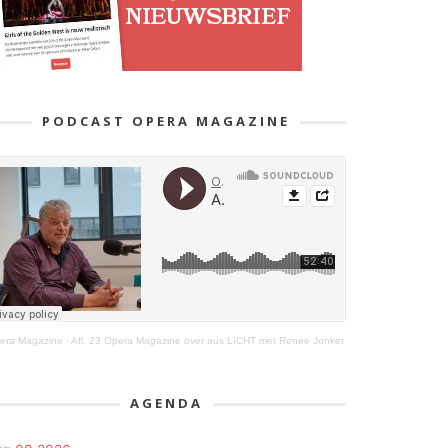
PODCAST OPERA MAGAZINE
era Magazine
·
Afl. 23 Opera Magazine over aus LICHT met Renee Jonker
AGENDA