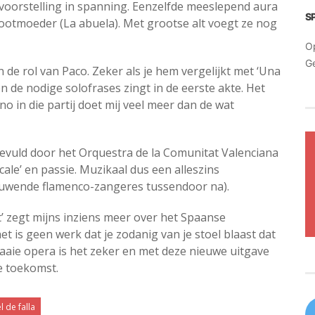
 voorstelling in spanning. Eenzelfde meeslepend aura
S
rootmoeder (La abuela). Met grootse alt voegt ze nog
O
G
 de rol van Paco. Zeker als je hem vergelijkt met ‘Una
n de nodige solofrases zingt in de eerste akte. Het
ano in die partij doet mij veel meer dan de wat
evuld door het Orquestra de la Comunitat Valenciana
cale’ en passie. Muzikaal dus een alleszins
eeuwende flamenco-zangeres tussendoor na).
t’ zegt mijns inziens meer over het Spaanse
het is geen werk dat je zodanig van je stoel blaast dat
fraaie opera is het zeker en met deze nieuwe uitgave
e toekomst.
 de falla