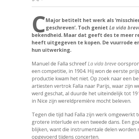
C
Major betitelt het werk als ‘misschi
geschreven’. Toch geniet
La vida brev
bekendheid. Maar dat geeft des te meer re
heeft uitgegeven te kopen. De vuurrode 
hun uitwerking.
Manuel de Falla schreef
La vida breve
oorspronk
een competitie, in 1904. Hij won de eerste prij
productie kwam het niet. Op zoek naar een be
artiesten vertrok Falla naar Parijs, waar zijn
werd geschat, al duurde het uiteindelijk tot 1
in Nice zijn wereldpremière mocht beleven.
Tegen die tijd had Falla zijn werk omgewerkt 
grotere interlude en een tweede dans. Een goe
blijken, want die instrumentale delen worden n
opgevoerd tijdens concerten.