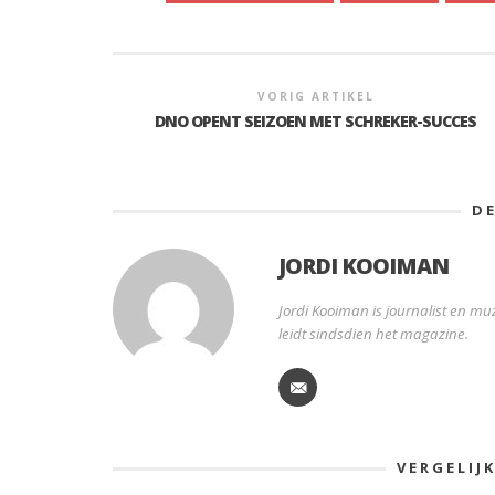
VORIG ARTIKEL
DNO OPENT SEIZOEN MET SCHREKER-SUCCES
D
JORDI KOOIMAN
Jordi Kooiman is journalist en muz
leidt sindsdien het magazine.
VERGELIJ