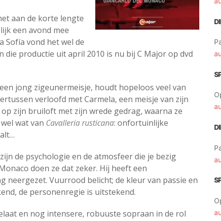
a
 het aan de korte lengte
D
elijk een avond mee
na Sofía vond het wel de
Pa
ie productie uit april 2010 is nu bij C Major op dvd
a
S
 een jong zigeunermeisje, houdt hopeloos veel van
O
ndertussen verloofd met Carmela, een meisje van zijn
a
 op zijn bruiloft met zijn wrede gedrag, waarna ze
t wel wat van
Cavalleria rusticana
: onfortuinlijke
D
alt…
Pa
t zijn de psychologie en de atmosfeer die je bezig
a
Monaco doen ze dat zeker. Hij heeft een
g neergezet. Vuurrood belicht; de kleur van passie en
S
end, de personenregie is uitstekend.
O
gelaat en nog intensere, robuuste sopraan in de rol
a