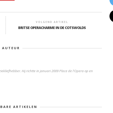
VOLGEND ARTIKEL
BRITSE OPERACHARME IN DE COTSWOLDS
E AUTEUR
iekliefhebber. Hij richtte in januari 2009 Place de l'Opera op en
KBARE ARTIKELEN