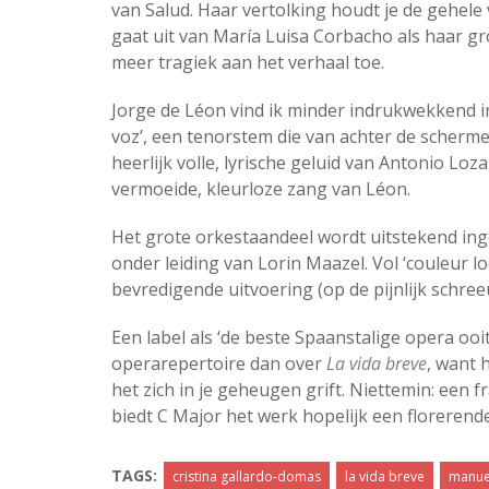
van Salud. Haar vertolking houdt je de gehele
gaat uit van María Luisa Corbacho als haar g
meer tragiek aan het verhaal toe.
Jorge de Léon vind ik minder indrukwekkend in
voz’, een tenorstem die van achter de scherme
heerlijk volle, lyrische geluid van Antonio Loz
vermoeide, kleurloze zang van Léon.
Het grote orkestaandeel wordt uitstekend ing
onder leiding van Lorin Maazel. Vol ‘couleur lo
bevredigende uitvoering (op de pijnlijk schr
Een label als ‘de beste Spaanstalige opera ooi
operarepertoire dan over
La vida breve
, want 
het zich in je geheugen grift. Niettemin: een 
biedt C Major het werk hopelijk een florerend
TAGS:
cristina gallardo-domas
la vida breve
manuel