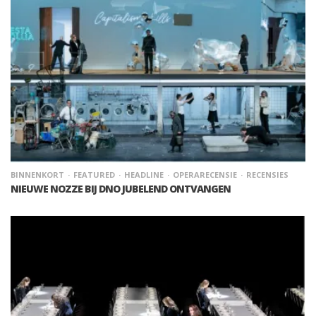
BINNENKORT
FEATURED
HEADLINE
OPERARECENSIE
RECENSIES
NIEUWE NOZZE BIJ DNO JUBELEND ONTVANGEN