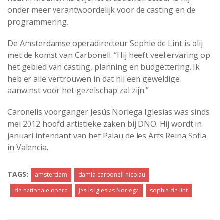
onder meer verantwoordelijk voor de casting en de
programmering.
De Amsterdamse operadirecteur Sophie de Lint is blij
met de komst van Carbonell. “Hij heeft veel ervaring op
het gebied van casting, planning en budgettering. Ik
heb er alle vertrouwen in dat hij een geweldige
aanwinst voor het gezelschap zal zijn.”
Caronells voorganger Jesús Noriega Iglesias was sinds
mei 2012 hoofd artistieke zaken bij DNO. Hij wordt in
januari intendant van het Palau de les Arts Reina Sofia
in Valencia.
TAGS:
amsterdam
damià carbonell nicolau
de nationale opera
Jesús Iglesias Noriega
sophie de lint