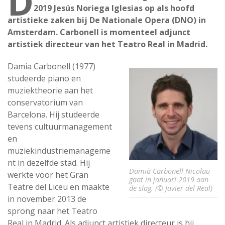
D
2019 Jesús Noriega Iglesias op als hoofd
artistieke zaken bij De Nationale Opera (DNO) in
Amsterdam. Carbonell is momenteel adjunct
artistiek directeur van het Teatro Real in Madrid.
Damia Carbonell (1977)
studeerde piano en
muziektheorie aan het
conservatorium van
Barcelona. Hij studeerde
tevens cultuurmanagement
en
muziekindustriemanageme
nt in dezelfde stad. Hij
Damià Carbonell Nicolau
werkte voor het Gran
gaat in januari 2019 aan
Teatre del Liceu en maakte
de slag. (© Javier del Real)
in november 2013 de
sprong naar het Teatro
Real in Madrid. Als adjunct artistiek directeur is hij