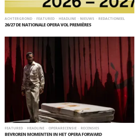
ACHTERGROND
FEATURED
HEADLINE
NIEUWS
REDACTIONEEL
26/27 DE NATIONALE OPERA VOL PREMIÈRES
FEATURED
HEADLINE
OPERARECENSIE
RECENSIES
BEVROREN MOMENTEN IN HET OPERA FORWARD