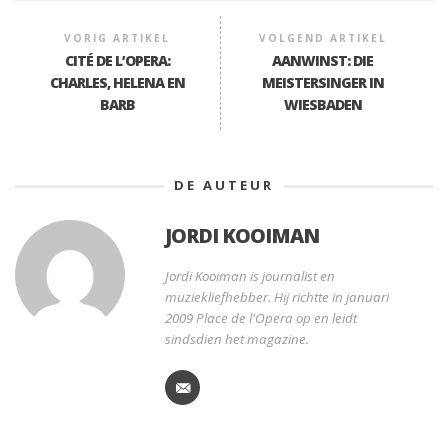
VORIG ARTIKEL
VOLGEND ARTIKEL
CITÉ DE L’OPERA:
AANWINST: DIE
CHARLES, HELENA EN
MEISTERSINGER IN
BARB
WIESBADEN
DE AUTEUR
JORDI KOOIMAN
Jordi Kooiman is journalist en
muziekliefhebber. Hij richtte in januari
2009 Place de l'Opera op en leidt
sindsdien het magazine.