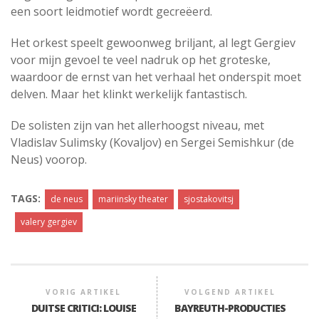
een soort leidmotief wordt gecreëerd.
Het orkest speelt gewoonweg briljant, al legt Gergiev
voor mijn gevoel te veel nadruk op het groteske,
waardoor de ernst van het verhaal het onderspit moet
delven. Maar het klinkt werkelijk fantastisch.
De solisten zijn van het allerhoogst niveau, met
Vladislav Sulimsky (Kovaljov) en Sergei Semishkur (de
Neus) voorop.
TAGS:
de neus
mariinsky theater
sjostakovitsj
valery gergiev
VORIG ARTIKEL
VOLGEND ARTIKEL
DUITSE CRITICI: LOUISE
BAYREUTH-PRODUCTIES