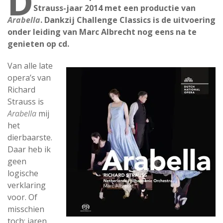
D
Strauss-jaar 2014 met een productie van
Arabella
. Dankzij Challenge Classics is de uitvoering
onder leiding van Marc Albrecht nog eens na te
genieten op cd.
Van alle late
opera’s van
Richard
Strauss is
Arabella
mij
het
dierbaarste.
Daar heb ik
geen
logische
verklaring
voor. Of
misschien
toch: jaren