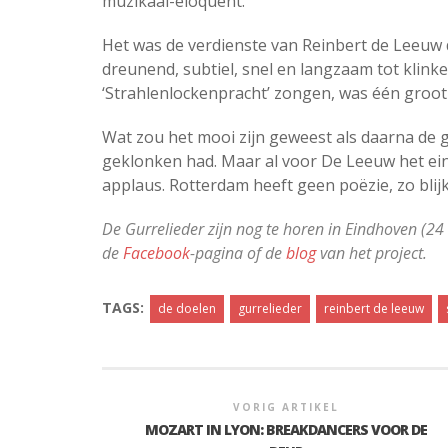
muzikaal-eloquent.
Het was de verdienste van Reinbert de Leeuw dat
dreunend, subtiel, snel en langzaam tot klin
‘Strahlenlockenpracht’ zongen, was één groot
Wat zou het mooi zijn geweest als daarna de g
geklonken had. Maar al voor De Leeuw het eind
applaus. Rotterdam heeft geen poëzie, zo blijk
De Gurrelieder zijn nog te horen in Eindhoven (2
de
Facebook
-pagina of de
blog
van het project.
TAGS:
de doelen
gurrelieder
reinbert de leeuw
VORIG ARTIKEL
MOZART IN LYON: BREAKDANCERS VOOR DE