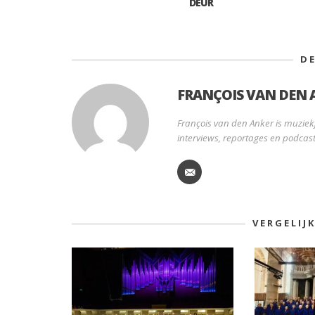
DEUR
D
FRANÇOIS VAN DEN 
François van den Anker is muziekj
interviews, reportages en podcast
VERGELIJ