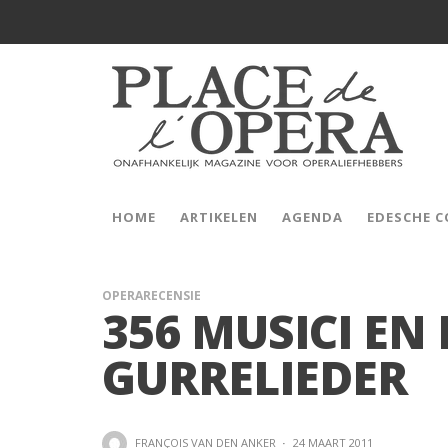
HOME
ARTIKELEN
AGENDA
EDESCHE 
OPERARECENSIE
356 MUSICI EN 
GURRELIEDER
FRANÇOIS VAN DEN ANKER
·
24 MAART 2011