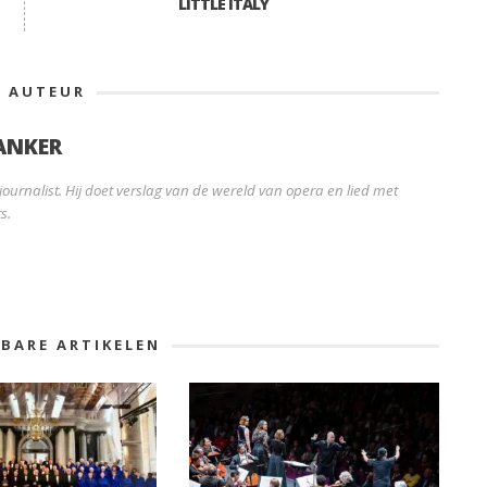
LITTLE ITALY
E AUTEUR
ANKER
ournalist. Hij doet verslag van de wereld van opera en lied met
s.
KBARE ARTIKELEN