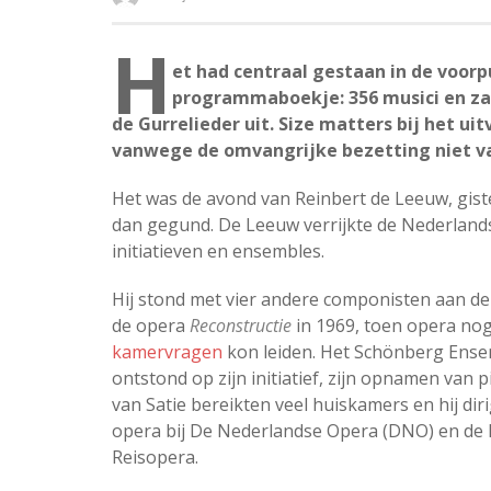
H
et had centraal gestaan in de voorp
programmaboekje: 356 musici en za
de Gurrelieder uit. Size matters bij het u
vanwege de omvangrijke bezetting niet va
Het was de avond van Reinbert de Leeuw, giste
dan gegund. De Leeuw verrijkte de Nederlands
initiatieven en ensembles.
Hij stond met vier andere componisten aan de
de opera
Reconstructie
in 1969, toen opera nog
kamervragen
kon leiden. Het Schönberg Ens
ontstond op zijn initiatief, zijn opnamen van
van Satie bereikten veel huiskamers en hij dir
opera bij De Nederlandse Opera (DNO) en de 
Reisopera.