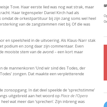
S
eisje Tove. Haar eerste lied was nog wat strak, maar
racht. Haar tegenspeler Daniel Kirch had als
O
 omdat de orkestpartituur bij zijn zang soms wel heel
G
versterking van de zangstemmen niet bij. Of die was
 en speelsheid in de uitvoering. Als Klaus-Narr stak
 het podium en zong daar zijn commentaar. Even
de mooiste stem van de avond – een kort maar
toen de mannenkoren ‘Und wir sind des Todes, der
Todes’ zongen. Dat maakte een verpletterende
 de zonsopgang. In dat deel speelde de ‘sprechstimme’
nlangs uitgebreid aan het woord op
Place de l’Opera
d heel wat meer dan ‘sprechen’. Zijn inbreng was