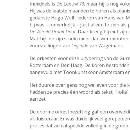
Inmiddels is De Leeuw 73, maar hij is nog volop
Hij was de laatste maanden te horen als pianist
gedanste Hugo Wolf-liederen van Hans van 
hij was – opmerkelijk – juist alleen te zién als p
De Wereld Draait Door
. Daar kreeg hij met zij
Matthijs en zijn studio meer dan vier minuten 
voorstellingen van
Legende
van Wagemans.
De orkesten voor deze uitvoering van de Gurr
Rotterdam en Den Haag. De koren bestonden
aangevuld met Toonkunstkoor Amsterdam en 
Het duurde overigens nog wel even voor die k
hadden ze precies één woord als tekst: ‘Holla’.
aan zet.
De enorme orkestbezetting gaf een overweldig
als luisteraar. Er was duidelijk veel gerepetee
proces dat zich afspeelde volledig in de greep.