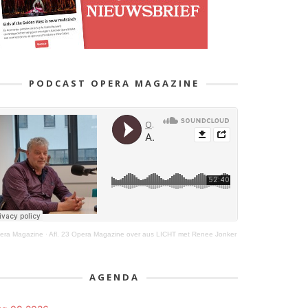
PODCAST OPERA MAGAZINE
era Magazine
·
Afl. 23 Opera Magazine over aus LICHT met Renee Jonker
AGENDA