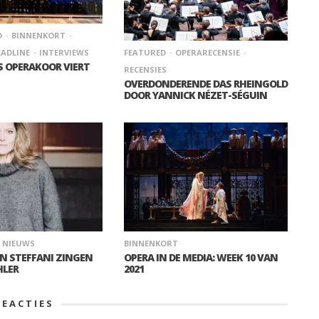
D
BINNENKORT
ADLINE
INTERVIEWS
FEATURED
OPERARECENSIE
 OPERAKOOR VIERT
RECENSIES
OVERDONDERENDE DAS RHEINGOLD
DOOR YANNICK NÉZET-SÉGUIN
NIEUWS
BINNENKORT
N STEFFANI ZINGEN
OPERA IN DE MEDIA: WEEK 10 VAN
HLER
2021
REACTIES