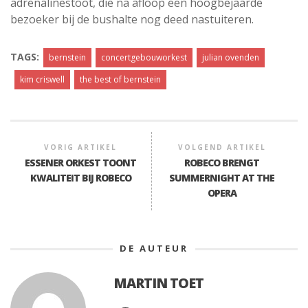
adrenalinestoot, die na afloop een hoogbejaarde
bezoeker bij de bushalte nog deed nastuiteren.
TAGS:
bernstein
concertgebouworkest
julian ovenden
kim criswell
the best of bernstein
VORIG ARTIKEL
VOLGEND ARTIKEL
ESSENER ORKEST TOONT
ROBECO BRENGT
KWALITEIT BIJ ROBECO
SUMMERNIGHT AT THE
OPERA
DE AUTEUR
MARTIN TOET