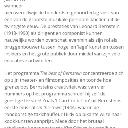
wanneer
men wereldwijd de honderdste geboortedag viert van
één van de grootste muzikale persoonlijkheden uit de
twintigste eeuw. De prestaties van Leonard Bernstein
(1918-1990) als dirigent en componist kunnen
nauwelijks worden overschat, evenmin als zijn rol als
bruggenbouwer tussen ‘hoge’ en ‘lage’ kunst en tussen
insiders en het grote publiek door middel van zijn vele
educatieve activiteiten.
Het programma
The best of Bernstein
concentreerde zich
op zijn theater- en filmcomposities en toonde hoe
grenzeloos Bernsteins creativiteit was: van vier
nummers op het programma schreef hij zelf de
geestige teksten! Zoals ‘I Can Cook Too’ uit Bernsteins
eerste musical
On the Town
(1944), waarin de
rondborstige taxichauffeur Hildy op pikante wijze haar
kookkunsten aanprijst. Mede door het brutaal