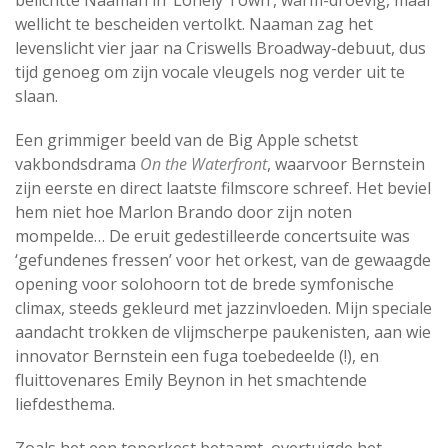
belichtte Naaman in ‘Lonely Town’, warm-droevig, maar
wellicht te bescheiden vertolkt. Naaman zag het
levenslicht vier jaar na Criswells Broadway-debuut, dus
tijd genoeg om zijn vocale vleugels nog verder uit te
slaan.
Een grimmiger beeld van de Big Apple schetst
vakbondsdrama
On the Waterfront
, waarvoor Bernstein
zijn eerste en direct laatste filmscore schreef. Het beviel
hem niet hoe Marlon Brando door zijn noten
mompelde… De eruit gedestilleerde concertsuite was
‘gefundenes fressen’ voor het orkest, van de gewaagde
opening voor solohoorn tot de brede symfonische
climax, steeds gekleurd met jazzinvloeden. Mijn speciale
aandacht trokken de vlijmscherpe paukenisten, aan wie
innovator Bernstein een fuga toebedeelde (!), en
fluittovenares Emily Beynon in het smachtende
liefdesthema.