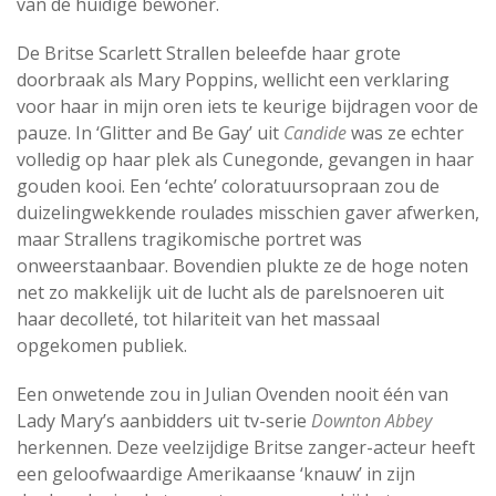
van de huidige bewoner.
De Britse Scarlett Strallen beleefde haar grote
doorbraak als Mary Poppins, wellicht een verklaring
voor haar in mijn oren iets te keurige bijdragen voor de
pauze. In ‘Glitter and Be Gay’ uit
Candide
was ze echter
volledig op haar plek als Cunegonde, gevangen in haar
gouden kooi. Een ‘echte’ coloratuursopraan zou de
duizelingwekkende roulades misschien gaver afwerken,
maar Strallens tragikomische portret was
onweerstaanbaar. Bovendien plukte ze de hoge noten
net zo makkelijk uit de lucht als de parelsnoeren uit
haar decolleté, tot hilariteit van het massaal
opgekomen publiek.
Een onwetende zou in Julian Ovenden nooit één van
Lady Mary’s aanbidders uit tv-serie
Downton Abbey
herkennen. Deze veelzijdige Britse zanger-acteur heeft
een geloofwaardige Amerikaanse ‘knauw’ in zijn