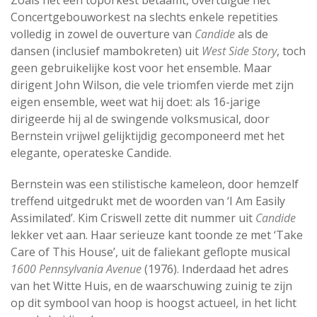
Zoals het een toporkest betaamt, overtuigde het
Concertgebouworkest na slechts enkele repetities
volledig in zowel de ouverture van
Candide
als de
dansen (inclusief mambokreten) uit
West Side Story
, toch
geen gebruikelijke kost voor het ensemble. Maar
dirigent John Wilson, die vele triomfen vierde met zijn
eigen ensemble, weet wat hij doet: als 16-jarige
dirigeerde hij al de swingende volksmusical, door
Bernstein vrijwel gelijktijdig gecomponeerd met het
elegante, operateske Candide.
Bernstein was een stilistische kameleon, door hemzelf
treffend uitgedrukt met de woorden van ‘I Am Easily
Assimilated’. Kim Criswell zette dit nummer uit
Candide
lekker vet aan. Haar serieuze kant toonde ze met ‘Take
Care of This House’, uit de faliekant geflopte musical
1600 Pennsylvania Avenue
(1976). Inderdaad het adres
van het Witte Huis, en de waarschuwing zuinig te zijn
op dit symbool van hoop is hoogst actueel, in het licht