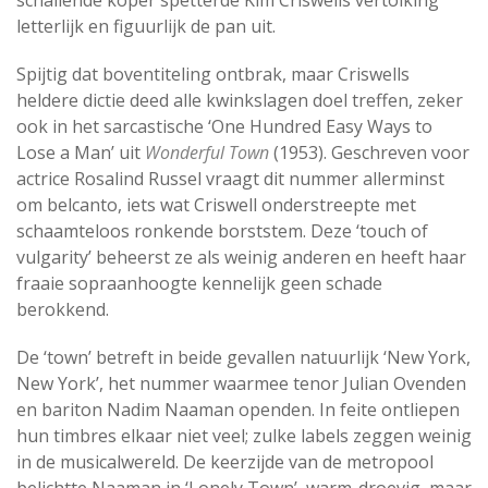
schallende koper spetterde Kim Criswells vertolking
letterlijk en figuurlijk de pan uit.
Spijtig dat boventiteling ontbrak, maar Criswells
heldere dictie deed alle kwinkslagen doel treffen, zeker
ook in het sarcastische ‘One Hundred Easy Ways to
Lose a Man’ uit
Wonderful Town
(1953). Geschreven voor
actrice Rosalind Russel vraagt dit nummer allerminst
om belcanto, iets wat Criswell onderstreepte met
schaamteloos ronkende borststem. Deze ‘touch of
vulgarity’ beheerst ze als weinig anderen en heeft haar
fraaie sopraanhoogte kennelijk geen schade
berokkend.
De ‘town’ betreft in beide gevallen natuurlijk ‘New York,
New York’, het nummer waarmee tenor Julian Ovenden
en bariton Nadim Naaman openden. In feite ontliepen
hun timbres elkaar niet veel; zulke labels zeggen weinig
in de musicalwereld. De keerzijde van de metropool