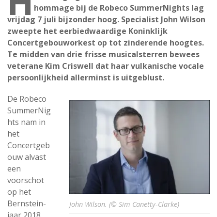
H
hommage bij de Robeco SummerNights lag
vrijdag 7 juli bijzonder hoog. Specialist John Wilson
zweepte het eerbiedwaardige Koninklijk
Concertgebouworkest op tot zinderende hoogtes.
Te midden van drie frisse musicalsterren bewees
veterane Kim Criswell dat haar vulkanische vocale
persoonlijkheid allerminst is uitgeblust.
De Robeco
SummerNig
hts nam in
het
Concertgeb
ouw alvast
een
voorschot
op het
Bernstein-
John Wilson. (© Sim Canetty-Clarke)
jaar 2018,