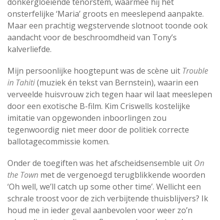
donkergloeiende tenorstem, waarmee hij het
onsterfelijke ‘Maria’ groots en meeslepend aanpakte.
Maar een prachtig wegstervende slotnoot toonde ook
aandacht voor de beschroomdheid van Tony’s
kalverliefde.
Mijn persoonlijke hoogtepunt was de scène uit
Trouble
in Tahiti
(muziek én tekst van Bernstein), waarin een
verveelde huisvrouw zich tegen haar wil laat meeslepen
door een exotische B-film. Kim Criswells kostelijke
imitatie van opgewonden inboorlingen zou
tegenwoordig niet meer door de politiek correcte
ballotagecommissie komen.
Onder de toegiften was het afscheidsensemble uit
On
the Town
met de vergenoegd terugblikkende woorden
‘Oh well, we’ll catch up some other time’. Wellicht een
schrale troost voor de zich verbijtende thuisblijvers? Ik
houd me in ieder geval aanbevolen voor weer zo’n