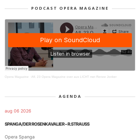
PODCAST OPERA MAGAZINE
Opera Magazine
·
Afl. 23 Opera Magazine over aus LICHT met Renee Jonker
AGENDA
aug 06 2026
SPANGA/DER ROSENKAVALIER – R.STRAUSS
Opera Spanga