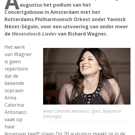
A
augustus het podium van het
Concertgebouw in Amsterdam met het
Rotterdams Philharmonisch Orkest onder Yannick
Nézet-Séguin, voor een uitvoering van onder meer
de
Wesendonck-Lieder
van Richard Wagner.
Het werk
van Wagner
is geen
repertoire
dat de
bekende
sopraan
Anna
Caterina
Anna Caterina Antonacci (foto: Benjamin
Antonacci
Ealovega).
vaak op
haar
lessenaar heeft staan. Op 20 augustus maakt ze in de