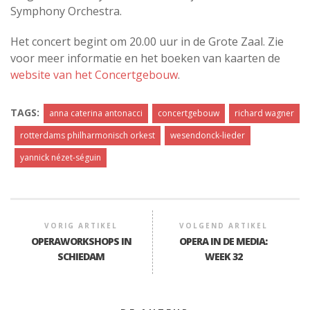
Symphony Orchestra.
Het concert begint om 20.00 uur in de Grote Zaal. Zie
voor meer informatie en het boeken van kaarten de
website van het Concertgebouw
.
TAGS:
anna caterina antonacci
concertgebouw
richard wagner
rotterdams philharmonisch orkest
wesendonck-lieder
yannick nézet-séguin
VORIG ARTIKEL
VOLGEND ARTIKEL
OPERAWORKSHOPS IN
OPERA IN DE MEDIA:
SCHIEDAM
WEEK 32