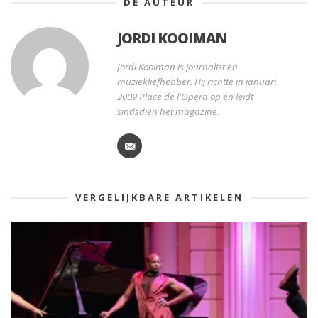
DE AUTEUR
JORDI KOOIMAN
Jordi Kooiman is journalist en
muziekliefhebber. Hij richtte in januari
2009 Place de l'Opera op en leidt
sindsdien het magazine.
VERGELIJKBARE ARTIKELEN