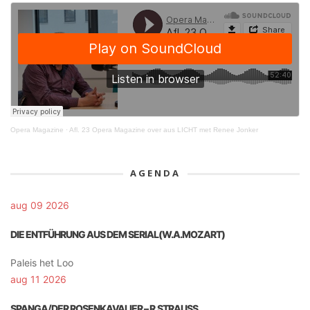
Opera Magazine
·
Afl. 23 Opera Magazine over aus LICHT met Renee Jonker
AGENDA
aug 09 2026
DIE ENTFÜHRUNG AUS DEM SERIAL(W.A.MOZART)
Paleis het Loo
aug 11 2026
SPANGA/DER ROSENKAVALIER – R.STRAUSS