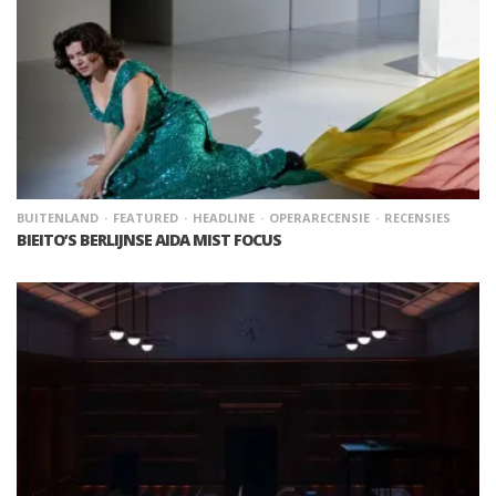
BUITENLAND
FEATURED
HEADLINE
OPERARECENSIE
RECENSIES
BIEITO’S BERLIJNSE AIDA MIST FOCUS