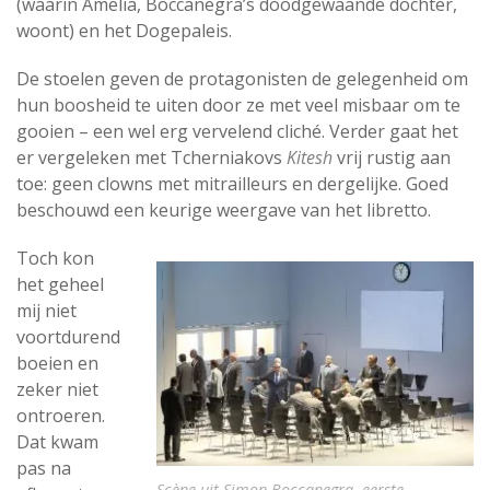
(waarin Amelia, Boccanegra’s doodgewaande dochter,
woont) en het Dogepaleis.
De stoelen geven de protagonisten de gelegenheid om
hun boosheid te uiten door ze met veel misbaar om te
gooien – een wel erg vervelend cliché. Verder gaat het
er vergeleken met Tcherniakovs
Kitesh
vrij rustig aan
toe: geen clowns met mitrailleurs en dergelijke. Goed
beschouwd een keurige weergave van het libretto.
Toch kon
het geheel
mij niet
voortdurend
boeien en
zeker niet
ontroeren.
Dat kwam
pas na
Scène uit Simon Boccanegra, eerste