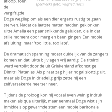
afloop, toen
speelreeks (foto: Wilfried Hösl).
de
vergiftigde
Doge wegliep om als een dier ergens rustig te gaan
sterven. Nadat de laatste maten hadden geklonken
uitte Amelia een paar snikkende geluiden, die in dat
stille moment door merg en been gingen. Een mooie
afsluiting, maar ’too little, too late’.
De dramatisch spanning moest duidelijk van de zangers
komen en dat lukte bij vlagen vrij aardig. De titelrol
werd vertolkt door de uit Griekenland afkomstige
Dimitri Platanias. Als piraat zag hij er nogal slonzig uit,
maar als Doge in driedelig grijs zette hij een
zelfverzekerde heerser neer.
Tijdens de proloog kon hij vocaal even weinig indruk
maken als qua uiterlijk, maar eenmaal Doge wist zijn
inmiddels opgewarmde stem een mooie baritonale