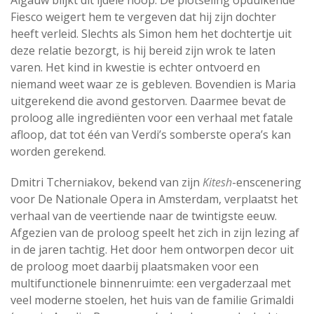
Algauw blijkt dit ijdele hoop. De plotseling opduikende
Fiesco weigert hem te vergeven dat hij zijn dochter
heeft verleid. Slechts als Simon hem het dochtertje uit
deze relatie bezorgt, is hij bereid zijn wrok te laten
varen. Het kind in kwestie is echter ontvoerd en
niemand weet waar ze is gebleven. Bovendien is Maria
uitgerekend die avond gestorven. Daarmee bevat de
proloog alle ingrediënten voor een verhaal met fatale
afloop, dat tot één van Verdi’s somberste opera’s kan
worden gerekend.
Dmitri Tcherniakov, bekend van zijn
Kitesh
-enscenering
voor De Nationale Opera in Amsterdam, verplaatst het
verhaal van de veertiende naar de twintigste eeuw.
Afgezien van de proloog speelt het zich in zijn lezing af
in de jaren tachtig. Het door hem ontworpen decor uit
de proloog moet daarbij plaatsmaken voor een
multifunctionele binnenruimte: een vergaderzaal met
veel moderne stoelen, het huis van de familie Grimaldi