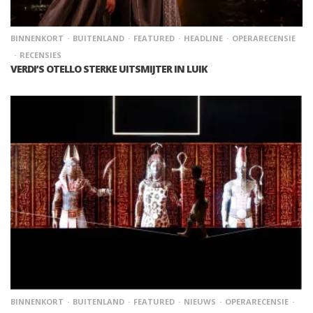
BINNENKORT
BUITENLAND
FEATURED
HEADLINE
OPERARECENSIE
RECENSIES
VERDI’S OTELLO STERKE UITSMIJTER IN LUIK
BINNENKORT
BUITENLAND
FEATURED
NIEUWS
OPERARECENSIE