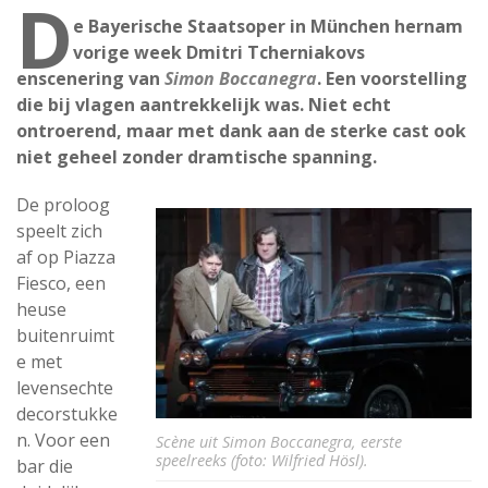
D
e Bayerische Staatsoper in München hernam
vorige week Dmitri Tcherniakovs
enscenering van
Simon Boccanegra
. Een voorstelling
die bij vlagen aantrekkelijk was. Niet echt
ontroerend, maar met dank aan de sterke cast ook
niet geheel zonder dramtische spanning.
De proloog
speelt zich
af op Piazza
Fiesco, een
heuse
buitenruimt
e met
levensechte
decorstukke
n. Voor een
Scène uit Simon Boccanegra, eerste
speelreeks (foto: Wilfried Hösl).
bar die