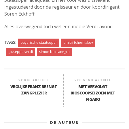
Staatsoper adequaat. En het koor was uitstekend
ingestudeerd door de regisseur en door koordirigent
Sören Eckhoff.
Alles overwegend toch wel een mooie Verdi-avond.
TAGS:
bayerische staatsoper
dmitri tcherniakov
giuseppe verdi
simon boccanegra
VORIG ARTIKEL
VOLGEND ARTIKEL
VROLIJKE FRANZ BRENGT
MET VERVOLGT
ZANGPLEZIER
BIOSCOOPSEIZOEN MET
FIGARO
DE AUTEUR