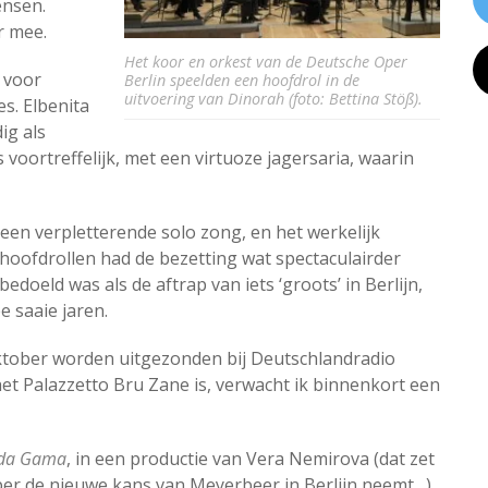
ensen.
r mee.
Het koor en orkest van de Deutsche Oper
 voor
Berlin speelden een hoofdrol in de
uitvoering van Dinorah (foto: Bettina Stöß).
s. Elbenita
ig als
 voortreffelijk, met een virtuoze jagersaria, waarin
 een verpletterende solo zong, en het werkelijk
hoofdrollen had de bezetting wat spectaculairder
doeld was als de aftrap van iets ‘groots’ in Berlijn,
e saaie jaren.
ktober worden uitgezonden bij Deutschlandradio
et Palazzetto Bru Zane is, verwacht ik binnenkort een
 da Gama
, in een productie van Vera Nemirova (dat zet
er de nieuwe kans van Meyerbeer in Berlijn neemt…).