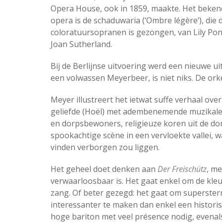
Opera House, ook in 1859, maakte. Het beken
opera is de schaduwaria (‘Ombre légère’), die 
coloratuursopranen is gezongen, van Lily Pon
Joan Sutherland.
Bij de Berlijnse uitvoering werd een nieuwe ui
een volwassen Meyerbeer, is niet niks. De orkes
Meyer illustreert het ietwat suffe verhaal ov
geliefde (Hoël) met adembenemende muzikale 
en dorpsbewoners, religieuze koren uit de do
spookachtige scène in een vervloekte vallei, 
vinden verborgen zou liggen.
Het geheel doet denken aan
Der Freischütz
, me
verwaarloosbaar is. Het gaat enkel om de kle
zang. Of beter gezegd: het gaat om superste
interessanter te maken dan enkel een historis
hoge bariton met veel présence nodig, evenals