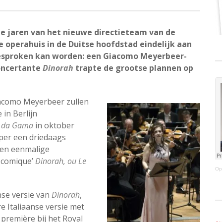
de jaren van het nieuwe directieteam van de
e operahuis in de Duitse hoofdstad eindelijk aan
gesproken kan worden: een Giacomo Meyerbeer-
concertante
Dinorah
trapte de grootse plannen op
Giacomo Meyerbeer zullen
in Berlijn
 da Gama
in oktober
Oper een driedaags
en eenmalige
a comique’
Dinorah, ou Le
Op
nse versie van
Dinorah
,
e Italiaanse versie met
première bij het Royal