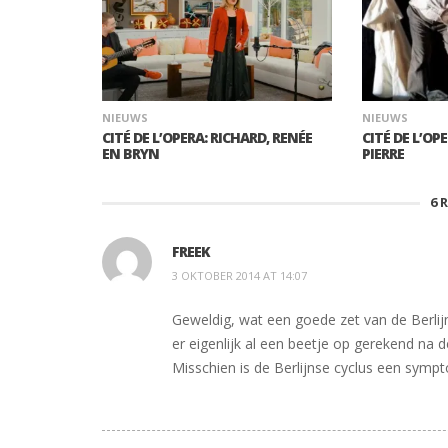
NIEUWS
NIEUWS
CITÉ DE L’OPERA: RICHARD, RENÉE
CITÉ DE L’OP
EN BRYN
PIERRE
6
FREEK
3 OKTOBER 2014 AT 14:07
Geweldig, wat een goede zet van de Berlijn
er eigenlijk al een beetje op gerekend na d
Misschien is de Berlijnse cyclus een sy