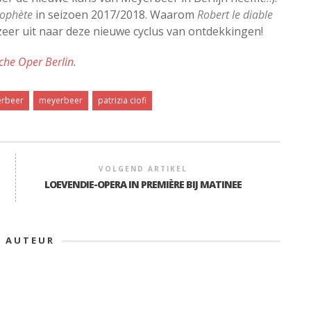
rophète
in seizoen 2017/2018. Waarom
Robert le diable
k zeer uit naar deze nieuwe cyclus van ontdekkingen!
che Oper Berlin
.
rbeer
meyerbeer
patrizia ciofi
VOLGEND ARTIKEL
LOEVENDIE-OPERA IN PREMIÈRE BIJ MATINEE
E AUTEUR