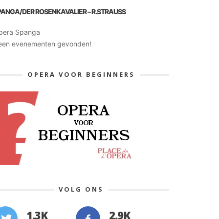
PANGA/DER ROSENKAVALIER – R.STRAUSS
pera Spanga
een evenementen gevonden!
OPERA VOOR BEGINNERS
VOLG ONS
1.3K