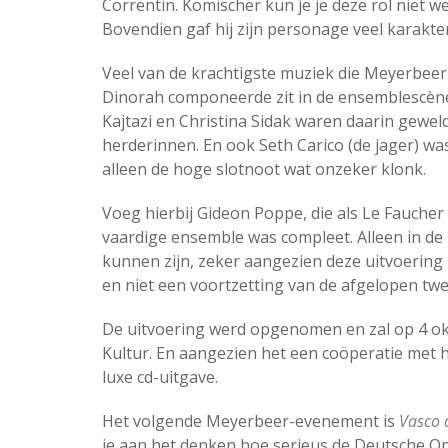
Correntin. Komischer kun je je deze rol niet w
Bovendien gaf hij zijn personage veel karakte
Veel van de krachtigste muziek die Meyerbeer
Dinorah componeerde zit in de ensemblescène
Kajtazi en Christina Sidak waren daarin geweld
herderinnen. En ook Seth Carico (de jager) was
alleen de hoge slotnoot wat onzeker klonk.
Voeg hierbij Gideon Poppe, die als Le Faucher
vaardige ensemble was compleet. Alleen in de 
kunnen zijn, zeker aangezien deze uitvoering be
en niet een voortzetting van de afgelopen twe
De uitvoering werd opgenomen en zal op 4 o
Kultur. En aangezien het een coöperatie met h
luxe cd-uitgave.
Het volgende Meyerbeer-evenement is
Vasco
je aan het denken hoe serieus de Deutsche Op