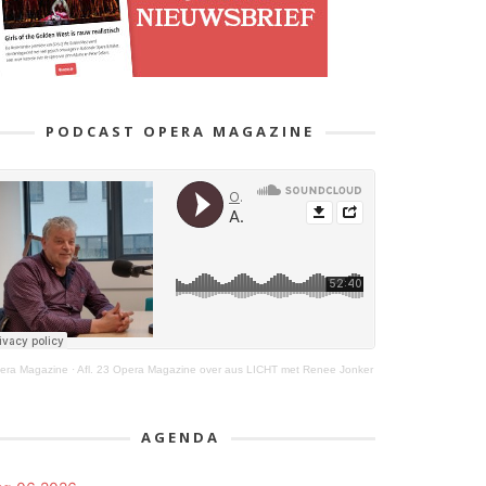
PODCAST OPERA MAGAZINE
era Magazine
·
Afl. 23 Opera Magazine over aus LICHT met Renee Jonker
AGENDA