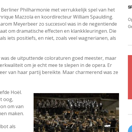
S
 Berliner Philharmonie met verrukkelijk spel van het
nrique Mazzola en koordirecteur William Spaulding.
O
aarom Meyerbeer zo succesvol was in de negentiende
G
 gaat om dramatische effecten en klankkleuringen. Die
 als iets positiefs, en niet, zoals veel wagnerianen, als
 Ze was de uitputtende coloraturen goed meester, maar
rkwaliteit om je echt mee te slepen in de opera. Er
eer van haar partij bereikte. Maar charmerend was ze
efde Hoël.
et oog,
toon om van
nnen maken.
bot als