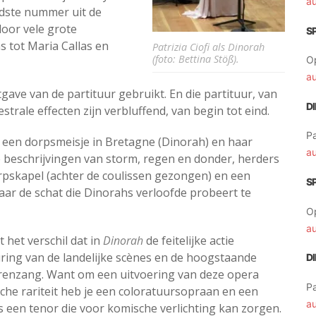
a
dste nummer uit de
door vele grote
S
s tot Maria Callas en
Patrizia Ciofi als Dinorah
(foto: Bettina Stöß).
O
a
tgave van de partituur gebruikt. En die partituur, van
D
trale effecten zijn verbluffend, van begin tot eind.
Pa
er een dorpsmeisje in Bretagne (Dinorah) en haar
a
beschrijvingen van storm, regen en donder, herders
rpskapel (achter de coulissen gezongen) en een
S
waar de schat die Dinorahs verloofde probeert te
O
a
t het verschil dat in
Dinorah
de feitelijke actie
uring van de landelijke scènes en de hoogstaande
D
rrenzang. Want om een uitvoering van deze opera
Pa
che rariteit heb je een coloratuursopraan en een
a
 een tenor die voor komische verlichting kan zorgen.