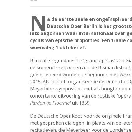
N
a de eerste saaie en ongeïnspireer
Deutsche Oper Berlin is het grootst
iets begonnen waar internationaal over 
cyclus van epische proporties. Een fraaie 
woensdag 1 oktober af.
Bijna alle legendarische ‘grand opéras’ van 
de komende seizoenen aan de Bismarckstraße 
geënsceneerd worden, te beginnen met
Vasco
2015. Als kick-off organiseerde de Deutsche 
Meyerbeer-symposium, met als hoogtepunt e
concertante uitvoering van de rustieke ‘opér
Pardon de Ploërmel
uit 1859.
De Deutsche Oper koos voor de originele Fra
met gesproken dialogen, in plaats van de later
recitatieven, die Meyerbeer voor de Londense 