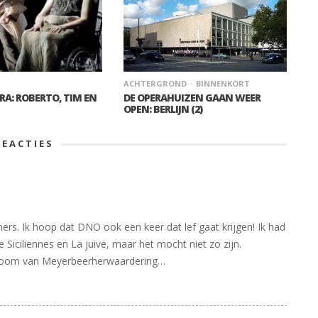
ACHTERGROND
BINNENKORT
ERA: ROBERTO, TIM EN
DE OPERAHUIZEN GAAN WEER
OPEN: BERLIJN (2)
REACTIES
ers. Ik hoop dat DNO ook een keer dat lef gaat krijgen! Ik had
e Siciliennes en La juive, maar het mocht niet zo zijn.
mptoom van Meyerbeerherwaardering…