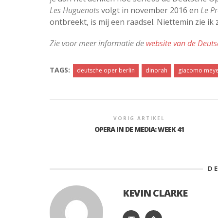
Les Huguenots
volgt in november 2016 en
Le P
ontbreekt, is mij een raadsel. Niettemin zie i
Zie voor meer informatie de
website van de Deuts
TAGS:
deutsche oper berlin
dinorah
giacomo meye
VORIG ARTIKEL
OPERA IN DE MEDIA: WEEK 41
D
KEVIN CLARKE