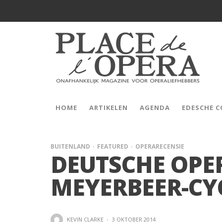
HOME
ARTIKELEN
AGENDA
EDESCHE 
BUITENLAND
FEATURED
OPERARECENSIE
DEUTSCHE OPE
MEYERBEER-CY
KEVIN CLARKE
·
3 OKTOBER 2014