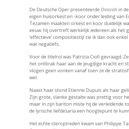
De Deutsche Oper presenteerde
Dinorah
in de
eigen huisorkest en -koor onder leiding van E
Tezamen maakten orkest en koor duidelijk w
eeuw: hij overtreft werkelijk iedereen als het
‘effectieve’ compositiestijl zie ik dan ook enkel
wat negatiefs.
Voor de titelrol was Patrizia Ciofi gevraagd.
het ontbrak haar aan de jeugdige kracht en ste
vlogen geen vonken vanaf toen ze de stratosf
wel.
Naast haar stond Etienne Dupuis als haar geli
Zijn grote, slanke gestalte was prettig voor h
maar in zijn bariton miste hij de verleidende 
de lyrische liefdesaria een hoogtepunt te ku
Het echte steroptreden kwam van Philippe Tal