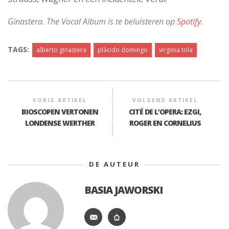
Ginastera. The Vocal Album is te beluisteren op
Spotify
.
TAGS:
alberto ginastera
plácido domingo
virginia tola
VORIG ARTIKEL
VOLGEND ARTIKEL
BIOSCOPEN VERTONEN
CITÉ DE L’OPERA: EZGI,
LONDENSE WERTHER
ROGER EN CORNELIUS
DE AUTEUR
BASIA JAWORSKI