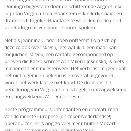
Domingo bijgestaan door de schitterende Argentijnse
sopraan Virginia Tola. Haar stem is kinderlijk naïef en
dramatisch tegelijk. Haar laatste woorden na de dood
van Rodrigo blijven door je hoofd spoken.
Net als Jeannine Crader toen ontfermt Tola zich op
deze cd ook over
Milena
, iets wat ik alleen maar kan
toejuichen.
Milena
, een cantate gecomponeerd op
brieven die Kafka schreef aan Milena Jesenská, is niets
minder dan een meesterwerk. Het verbaast mij zeer dat
het niet algemeen bekend is en overal uitgevoerd
wordt: het werk laat je niet koud. De dramatische
benadering van Virginia Tola is tegelijk ontzagwekkend
en ijzingwekkend. Wat een artieste!
Beste programmeurs, intendanten en dramaturgen
van de meeste Europese (en zeker Nederlandse!)
operahuizen: er is nog zo veel meer buiten Mozart,
Strauss, Wagner en een incidentele Verdi!