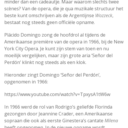
minder dan een cadeautje. Maar waarom slechts twee
scènes? Van de opera, die je qua muzikale structuur het
beste kunt omschrijven als de Argentijnse
Wozzeck
,
bestaat nog steeds geen officiële opname.
Plácido Domingo zong de hoofdrol al tijdens de
Amerikaanse première van de opera in 1966, bij de New
York City Opera. Je kunt zijn stem van toen en nu
moeilijk vergelijken, maar zijn grote aria ‘Señor del
Perdón’ klinkt nog steeds als een klok.
Hieronder zingt Domingo ‘Señor del Perdón’,
opgenomen in 1966:
https://www.youtube.com/watch?v=TpxysA1tW6w
In 1966 werd de rol van Rodrigo’s geliefde Florinda
gezongen door Jeannine Crader, een Amerikaanse
sopraan die ook als eerste Ginestera’s cantate
Milena
heeft opgenomen. In de nieuwe opname wordt