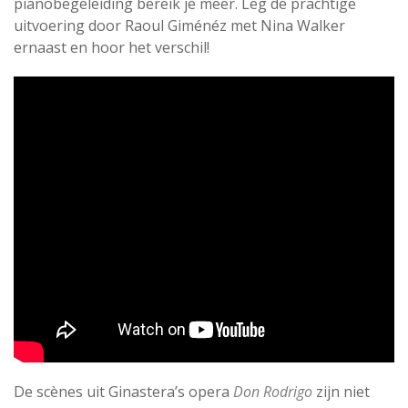
pianobegeleiding bereik je meer. Leg de prachtige
uitvoering door Raoul Giménéz met Nina Walker
ernaast en hoor het verschil!
De scènes uit Ginastera’s opera
Don Rodrigo
zijn niet