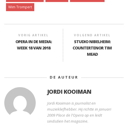
Wim Trompert
VORIG ARTIKEL
VOLGEND ARTIKEL
OPERA IN DE MEDIA:
STUDIO NIBELHEIM:
WEEK 18 VAN 2018
COUNTERTENOR TIM
MEAD
DE AUTEUR
JORDI KOOIMAN
Jordi Kooiman is journalist en
muziekliefhebber. Hij richtte in januari
2009 Place de l'Opera op en leidt
sindsdien het magazine.