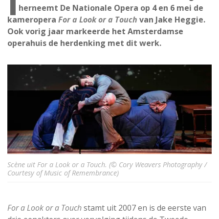
I
herneemt De Nationale Opera op 4 en 6 mei de
kameropera
For a Look or a Touch
van Jake Heggie.
Ook vorig jaar markeerde het Amsterdamse
operahuis de herdenking met dit werk.
Scène uit For a Look or a Touch. (© Cory Weavers Photography /
Courtesy of Music of Remembrance)
For a Look or a Touch
stamt uit 2007 en is de eerste van