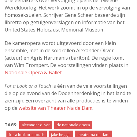
drie eenakters over vervolging tijdens de Tweede
Wereldoorlog. Het werk zoomt in op de vervolging van
homoseksuelen. Schrijver Gene Scheer baseerde zijn
libretto op getuigenverslagen en informatie van het
United States Holocaust Memorial Museum.
De kameropera wordt uitgevoerd door een klein
ensemble, met in de solorollen Alexander Oliver
(acteur) en Agris Hartmanis (bariton). De regie komt
van Wim Trompert. De voorstellingen vinden plaats in
Nationale Opera & Ballet
.
For a Look or a Touch
is één van de vele voorstellingen
die op de avond van de Dodenherdenking in het land te
zien zijn. Een overzicht van alle producties is te vinden
op de
website van Theater Na de Dam
.
TAGS:
alexander oliver
de nationale opera
for a look or a touch
jake heggie
theater na de dam