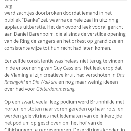
ung
werd zachtjes doorbroken doordat iemand in het
publiek “Danke” zei, waarna de hele zaal in uitzinnig
applaus uitbarstte. Het dankwoord leek vooral gericht
aan Daniel Barenboim, die al sinds de verstilde opening
van de Ring de zangers en het orkest op grandioze en
consistente wijze tot hun recht had laten komen.
Eenzelfde consistentie was helaas niet terug te vinden
in de enscenering van Guy Cassiers. Het leek erop dat
de Vlaming al zijn creatieve kruit had verschoten in
Das
Rheingold
en
Die Walküre
en nog maar weinig ideeën
over had voor
Götterdämmerung
.
Op een zwart, veelal leeg podium werd Brünnhilde met
horten en stoten naar voren gereden op haar rots, en
werden gele vitrines met ledematen van de linkerzijde
het podium op geschoven om het hof van de
Gibichungen te representeren. Deze vitrines konden in