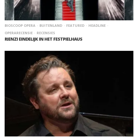
BIOSCOOP OPERA
BUITENLAND
FEATURED
HEADLINE
OPERARECENSIE
RECENSIES
RIENZI EINDELIJK IN HET FESTPIELHAUS