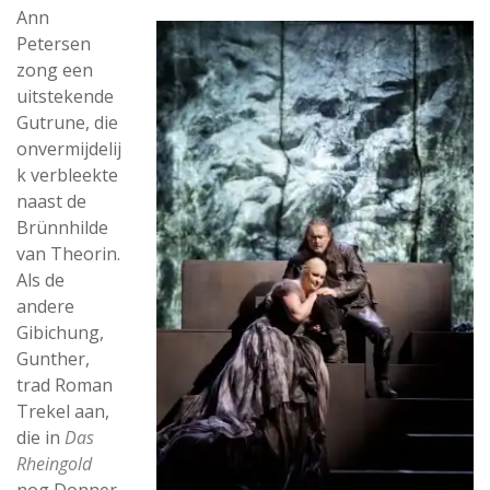
Ann
Petersen
zong een
uitstekende
Gutrune, die
onvermijdelij
k verbleekte
naast de
Brünnhilde
van Theorin.
Als de
andere
Gibichung,
Gunther,
trad Roman
Trekel aan,
die in
Das
Rheingold