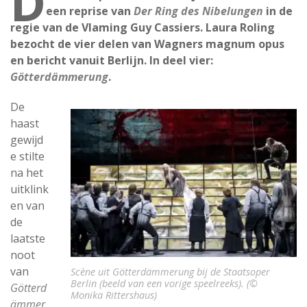
D
een reprise van
Der Ring des Nibelungen
in de
regie van de Vlaming Guy Cassiers. Laura Roling
bezocht de vier delen van Wagners magnum opus
en bericht vanuit Berlijn. In deel vier:
Götterdämmerung
.
De
haast
gewijd
e stilte
na het
uitklink
en van
de
laatste
noot
van
Scène uit Götterdämmerung bij de Staatsoper
Berlin (beeld van een vorige speelreeks). (©
Götterd
Monika Rittershaus)
ämmer