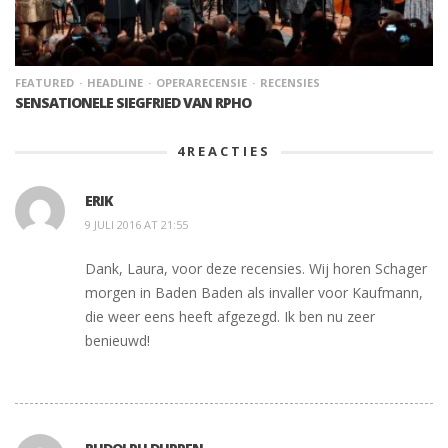
FEATURED
HEADLINE
OPERARECENSIE
RECENSIES
SENSATIONELE SIEGFRIED VAN RPHO
4
REACTIES
ERIK
9 JULI 2016 AT 21:55
Dank, Laura, voor deze recensies. Wij horen Schager
morgen in Baden Baden als invaller voor Kaufmann,
die weer eens heeft afgezegd. Ik ben nu zeer
benieuwd!