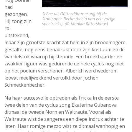
nog Donner
had
gezongen.
Scène uit Götterdämmerung bij de
Staatsoper Berlin (beeld van een vorige
Hij zong zijn
speelreeks). (© Monika Rittershaus)
rol
uitstekend,
maar zijn grootste kracht zat hem in zijn broodmagere
gestalte, nog eens benadrukt door zijn kostuum en de
wandelstok waarop hij steunde. Een breekbaarder en
zwakker figuur was gedurende de hele cyclus nog niet
op het podium verschenen. Alberich werd wederom
ietwat meelijwekkend vertolkt door Jochen
Schmeckenbecher.
Na haar succesvolle optreden als Fricka in de eerste
twee delen van de cyclus zong Ekaterina Gubanova
ditmaal de tweede Norn en Waltraute. Vooral als
Waltraute wist de zangeres een diepe indruk achter te
laten. Haar romige mezzo wist ze ditmaal wanhopig en