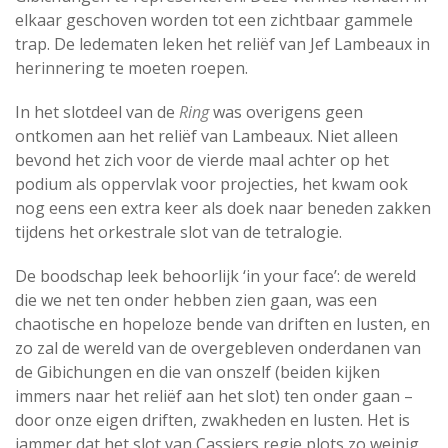
elkaar geschoven worden tot een zichtbaar gammele
trap. De ledematen leken het reliëf van Jef Lambeaux in
herinnering te moeten roepen.
In het slotdeel van de
Ring
was overigens geen
ontkomen aan het reliëf van Lambeaux. Niet alleen
bevond het zich voor de vierde maal achter op het
podium als oppervlak voor projecties, het kwam ook
nog eens een extra keer als doek naar beneden zakken
tijdens het orkestrale slot van de tetralogie.
De boodschap leek behoorlijk ‘in your face’: de wereld
die we net ten onder hebben zien gaan, was een
chaotische en hopeloze bende van driften en lusten, en
zo zal de wereld van de overgebleven onderdanen van
de Gibichungen en die van onszelf (beiden kijken
immers naar het reliëf aan het slot) ten onder gaan –
door onze eigen driften, zwakheden en lusten. Het is
jammer dat het slot van Cassiers regie plots zo weinig