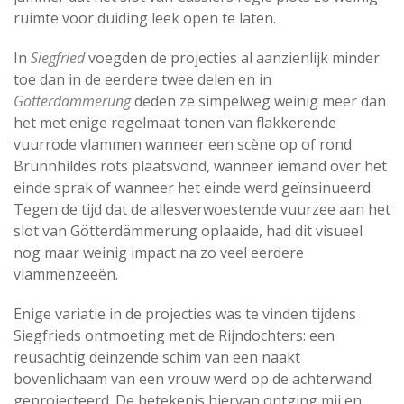
ruimte voor duiding leek open te laten.
In
Siegfried
voegden de projecties al aanzienlijk minder
toe dan in de eerdere twee delen en in
Götterdämmerung
deden ze simpelweg weinig meer dan
het met enige regelmaat tonen van flakkerende
vuurrode vlammen wanneer een scène op of rond
Brünnhildes rots plaatsvond, wanneer iemand over het
einde sprak of wanneer het einde werd geïnsinueerd.
Tegen de tijd dat de allesverwoestende vuurzee aan het
slot van Götterdämmerung oplaaide, had dit visueel
nog maar weinig impact na zo veel eerdere
vlammenzeeën.
Enige variatie in de projecties was te vinden tijdens
Siegfrieds ontmoeting met de Rijndochters: een
reusachtig deinzende schim van een naakt
bovenlichaam van een vrouw werd op de achterwand
geprojecteerd. De betekenis hiervan ontging mij en