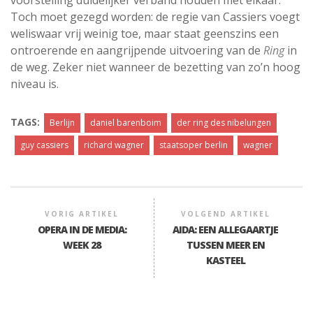
voorstelling duidelijker verband houden met elkaar.
Toch moet gezegd worden: de regie van Cassiers voegt
weliswaar vrij weinig toe, maar staat geenszins een
ontroerende en aangrijpende uitvoering van de
Ring
in
de weg. Zeker niet wanneer de bezetting van zo’n hoog
niveau is.
TAGS:
Berlijn
daniel barenboim
der ring des nibelungen
guy cassiers
richard wagner
staatsoper berlin
wagner
VORIG ARTIKEL
VOLGEND ARTIKEL
OPERA IN DE MEDIA:
AIDA: EEN ALLEGAARTJE
WEEK 28
TUSSEN MEER EN
KASTEEL